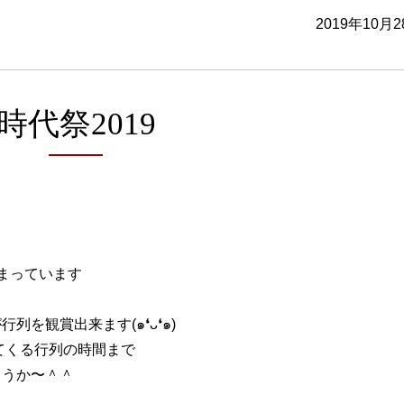
2019年10月
時代祭2019
まっています
を観賞出来ます(๑❛ᴗ❛๑)
てくる行列の時間まで
ょうか〜＾＾