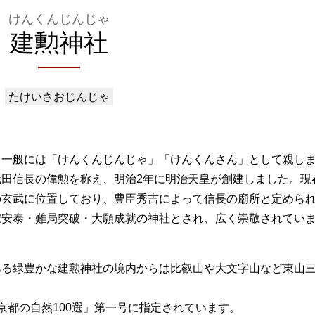
けんくんじんじゃ
建勲神社
たけいさおじんじゃ
、一般には「けんくんじんじゃ」「けんくんさん」として親し
田信長の偉勲を称え、明治2年に明治天皇が創建しました。現
の玄武に位置しており、豊臣秀吉によって信長の廟所と定めら
家安泰・難局突破・大願成就の神社とされ、広く崇敬されてい
ある緑豊かな建勲神社の境内からは比叡山や大文字山など東山
京都の自然100選」第一号に指定されています。