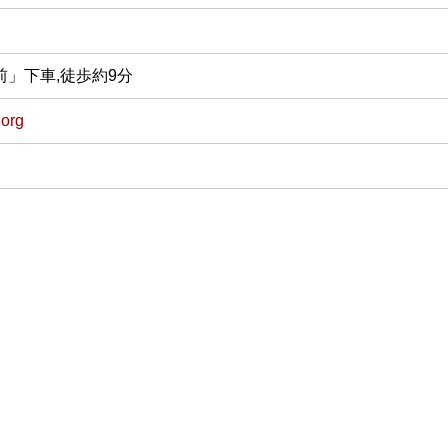
」下車,徒歩約9分
.org
情報です。変更となる可能性がありますので、お出掛けの際は念の為事