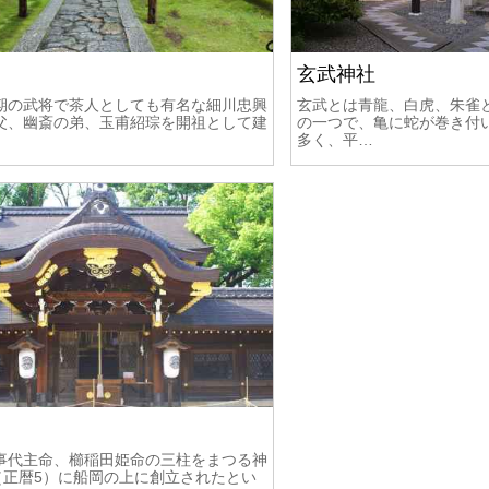
玄武神社
期の武将で茶人としても有名な細川忠興
玄武とは青龍、白虎、朱雀
父、幽斎の弟、玉甫紹琮を開祖として建
の一つで、亀に蛇が巻き付
多く、平…
事代主命、櫛稲田姫命の三柱をまつる神
年（正暦5）に船岡の上に創立されたとい