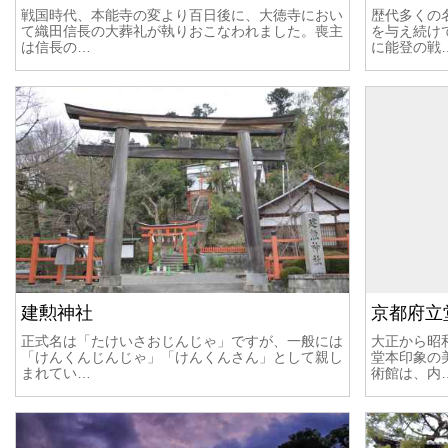
戦国時代、本能寺の変より百日後に、大徳寺におい
歴代多くの
て織田信長の大葬礼が執りおこなわれました。喪主
を与え続けて
は信長の…
に能登の戦
建勲神社
京都府立
正式名は「たけいさおじんじゃ」ですが、一般には
大正から昭
「けんくんじんじゃ」「けんくんさん」として親し
堂本印象の
まれてい…
術館は、内