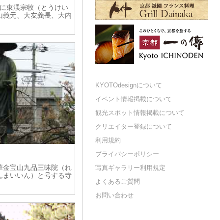
1年）に東渓宗牧（とうけい
山義元、大友義長、大内
KYOTOdesignについて
イベント情報掲載について
観光スポット情報掲載について
クリエイター登録について
利用規約
プライバシーポリシー
華金宝山九品三昧院（れ
写真ギャラリー利用規定
んまいいん）と号する寺
よくあるご質問
お問い合わせ