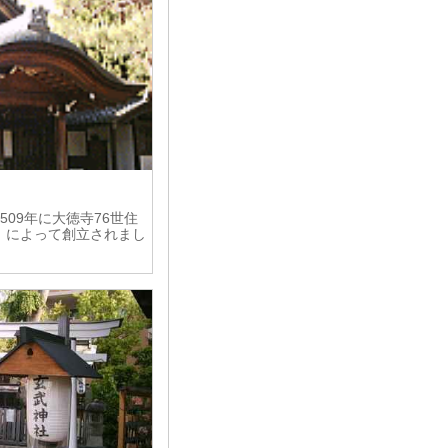
09年に大徳寺76世住
）によって創立されまし