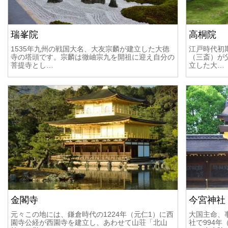
瑞峯院
高桐院
1535年九州の戦国大名、大友宗麟が建立した大徳
江戸時代初
寺の塔頭です。宗麟は徹岫宗九を開祖に迎え自分の
（三斎）が
菩提寺とし…
立した大…
金閣寺
今宮神社
元々この地には、鎌倉時代の1224年（元仁1）に西
大国主命、
園寺公経が西園寺を建立し、あわせて山荘「北山
社で994