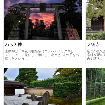
わら天神
大徳寺
主祭神は「木花開耶姫命（コノハナノサクヤヒ
応仁の乱で
メ）」で、一夜にして懐妊し、次々と3人の子を出
宗純が堺の
産したという…
吉や諸大…