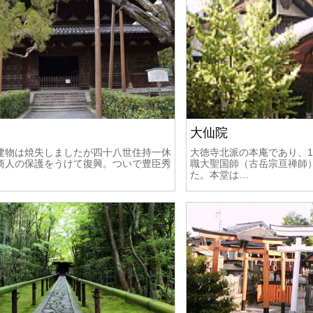
大仙院
建物は焼失しましたが四十八世住持一休
大徳寺北派の本庵であり、15
商人の保護をうけて復興。ついで豊臣秀
職大聖国師（古岳宗亘禅師
た。本堂は…