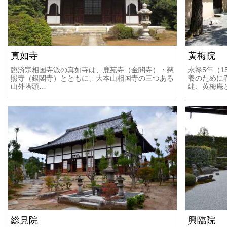
真如寺
黄梅院
臨済宗相国寺派の真如寺は、鹿苑寺（金閣寺）・慈
永禄5年（1
照寺（銀閣寺）とともに、大本山相国寺の三つある
養のために
山外塔頭…
建、黄梅庵
総見院
興臨院