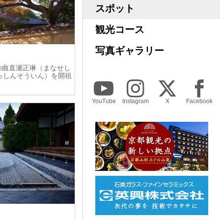
スポット
観光コース
写真ギャラリー
師の曲直瀬正琳（まなせし
っしんそういん）を開祖
YouTube
Instagram
X
Facebook