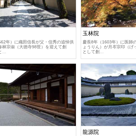
玉林院
562年）に織田信長が父・信秀の追悼供
慶長8年（1603年）に医
春林宗俶（大徳寺98世）を迎えて創
ょうりん）が月岑宗印（げ
と…
として創…
龍源院