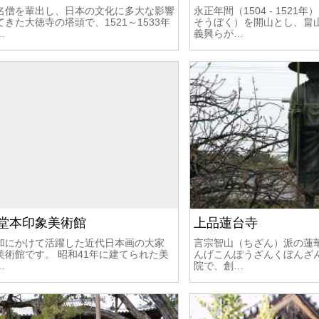
名僧を輩出し、日本の文化に多大な影響
永正年間（1504 - 152
きた大徳寺の塔頭で、1521～1533年
そうぼく）を開山とし、畠
…
義興らが…
堂本印象美術館
上品蓮台寺
和にかけて活躍した近代日本画の大家
言宗智山（ちざん）派の蓮
美術館です。 昭和41年に建てられた美
んげこんぽうざんくぼんざ
…
院で、創…