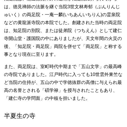
は、徳見禅師の法脈を継ぐ当院3世文林寿郁（ぶんりんじ
ゅいく）の両足院・一庵一麟(いちあんいちりん)の霊泉院
などの黄龍派寺院の本院でした。創建された当時の両足院
は、知足院の別院、または徒弟院（つちえん）として建仁
寺開山堂・護国院の中にありましたが、天文年間の火災の
後、「知足院・両足院」両院を併せて「両足院」と称する
事となり現在に至ります。
また、両足院は、室町時代中期まで「五山文学」の最高峰
の寺院でありました。江戸時代に入っても10世雲外東竺な
ど当院の住持が、五山の中で学徳抜群の高僧に与えられ最
高の名誉とされる「碩学禄」を授与されたこともあり、
「建仁寺の学問面」の中核を担いました。
半夏生の寺