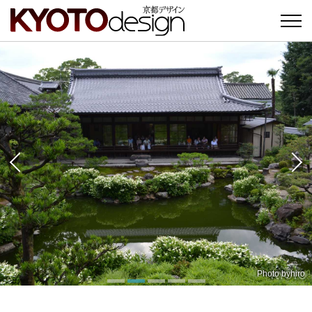
Photo by
Photo by
三由 豊
hiro