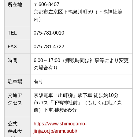
所在地
〒606-8407
京都市左京区下鴨泉川町59（下鴨神社境
内）
TEL
075-781-0010
FAX
075-781-4722
時間
6:00～17:00（拝観時間は神事等により変更
の場合有り
駐車場
有り
交通ア
京阪電車「出町柳」駅下車,徒歩約10分
クセス
市バス「下鴨神社前」（もしくは糺ノ森
前）下車,徒歩約5分
公式
https://www.shimogamo-
Webサ
jinja.or.jp/enmusubi/