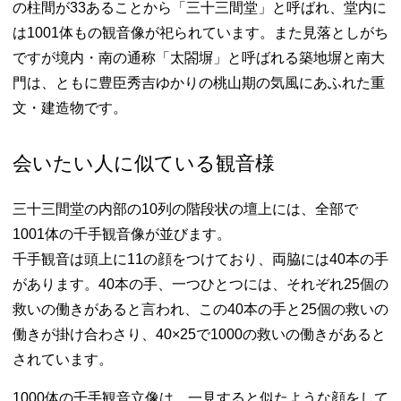
の柱間が33あることから「三十三間堂」と呼ばれ、堂内に
は1001体もの観音像が祀られています。また見落としがち
ですが境内・南の通称「太閤塀」と呼ばれる築地塀と南大
門は、ともに豊臣秀吉ゆかりの桃山期の気風にあふれた重
文・建造物です。
会いたい人に似ている観音様
三十三間堂の内部の10列の階段状の壇上には、全部で
1001体の千手観音像が並びます。
千手観音は頭上に11の顔をつけており、両脇には40本の手
があります。40本の手、一つひとつには、それぞれ25個の
救いの働きがあると言われ、この40本の手と25個の救いの
働きが掛け合わさり、40×25で1000の救いの働きがあると
されています。
1000体の千手観音立像は、一見すると似たような顔をして