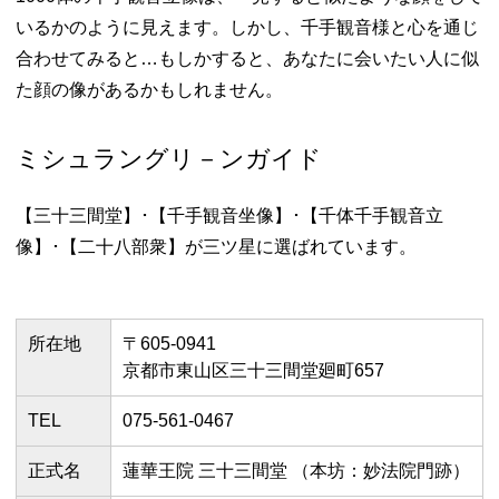
いるかのように見えます。しかし、千手観音様と心を通じ
合わせてみると…もしかすると、あなたに会いたい人に似
た顔の像があるかもしれません。
ミシュラングリ－ンガイド
【三十三間堂】･【千手観音坐像】･【千体千手観音立
像】･【二十八部衆】が三ツ星に選ばれています。
所在地
〒605-0941
京都市東山区三十三間堂廻町657
TEL
075-561-0467
正式名
蓮華王院 三十三間堂 （本坊：妙法院門跡）