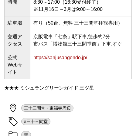
時間
8:30～17:00（16:30受付終了）
※11月16日～3月は9:00～16:00
駐車場
有り（50台、無料 三十三間堂拝観専用）
交通ア
京阪電車「七条」駅下車,徒歩約7分
クセス
市バス「博物館三十三間堂前」下車,すぐ
公式
https://sanjusangendo.jp/
Webサ
イト
★★★ ミシュラングリーンガイド 三ツ星
三十三間堂・東福寺周辺
#三十三間堂
寺