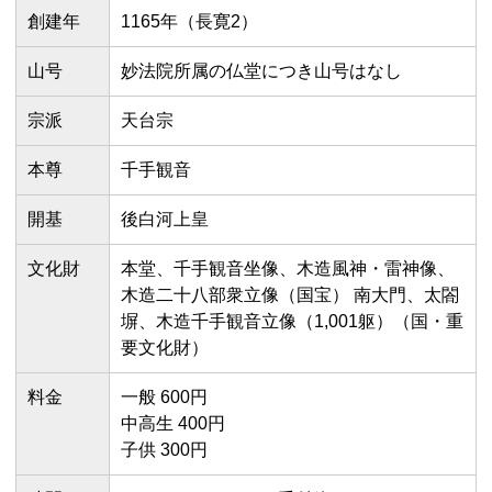
創建年
1165年（長寛2）
山号
妙法院所属の仏堂につき山号はなし
宗派
天台宗
本尊
千手観音
開基
後白河上皇
文化財
本堂、千手観音坐像、木造風神・雷神像、
木造二十八部衆立像（国宝） 南大門、太閤
塀、木造千手観音立像（1,001躯）（国・重
要文化財）
料金
一般 600円
中高生 400円
子供 300円