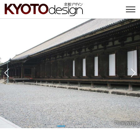
Photo by
Photo by
Photo by
久保田孝夫
kota
kota