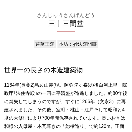
さんじゅうさんげんどう
三十三間堂
蓮華王院
本坊：妙法院門跡
世界一の長さの木造建築物
1164年(長寛2)鳥辺山麗(現、阿弥陀ヶ峯)の後白河上皇・院
政庁｢法住寺殿｣の一画に平清盛が造進しました。約80年後
に焼失してしまうのですが、すぐに1266年（文永3）に再
建されました。その後、室町・桃山・江戸そして昭和と4
度の大修理により700年間保存されています。長いお堂は
和様の入母屋・本瓦葺きの「総檜造り」で約120m。正面