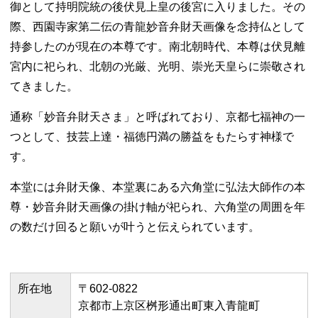
御として持明院統の後伏見上皇の後宮に入りました。その
際、西園寺家第二伝の青龍妙音弁財天画像を念持仏として
持参したのが現在の本尊です。南北朝時代、本尊は伏見離
宮内に祀られ、北朝の光厳、光明、崇光天皇らに崇敬され
てきました。
通称「妙音弁財天さま」と呼ばれており、京都七福神の一
つとして、技芸上達・福徳円満の勝益をもたらす神様で
す。
本堂には弁財天像、本堂裏にある六角堂に弘法大師作の本
尊・妙音弁財天画像の掛け軸が祀られ、六角堂の周囲を年
の数だけ回ると願いが叶うと伝えられています。
所在地
〒602-0822
京都市上京区桝形通出町東入青龍町