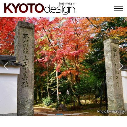
Photo by
Photo by
Photo by
natsuma
三由 豊
rocky