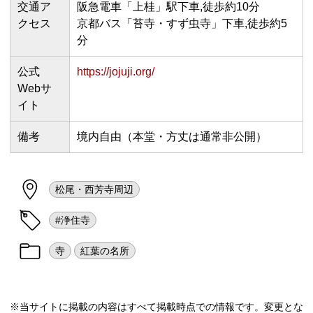
交通ア
阪急電車「上桂」駅下車,徒歩約10分
クセス
京都バス「苔寺・すず虫寺」下車,徒歩約5
分
公式
https://jojuji.org/
Webサ
イト
備考
境内自由（本堂・方丈は通常非公開）
松尾・西芳寺周辺
#浄住寺
寺
紅葉の名所
※当サイトに掲載の内容はすべて掲載時点での情報です。変更とな