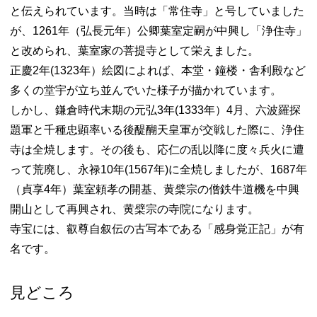
と伝えられています。当時は「常住寺」と号していました
が、1261年（弘長元年）公卿葉室定嗣が中興し「浄住寺」
と改められ、葉室家の菩提寺として栄えました。
正慶2年(1323年）絵図によれば、本堂・鐘楼・舎利殿など
多くの堂宇が立ち並んでいた様子が描かれています。
しかし、鎌倉時代末期の元弘3年(1333年）4月、六波羅探
題軍と千種忠顕率いる後醍醐天皇軍が交戦した際に、浄住
寺は全焼します。その後も、応仁の乱以降に度々兵火に遭
って荒廃し、永禄10年(1567年)に全焼しましたが、1687年
（貞享4年）葉室頼孝の開基、黄檗宗の僧鉄牛道機を中興
開山として再興され、黄檗宗の寺院になります。
寺宝には、叡尊自叙伝の古写本である「感身覚正記」が有
名です。
見どころ