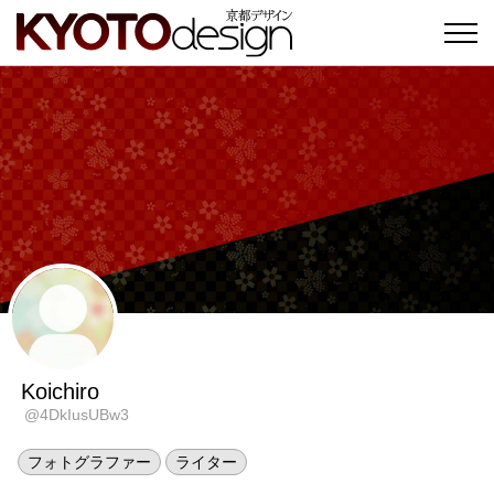
Koichiro
@4DkIusUBw3
フォトグラファー
ライター