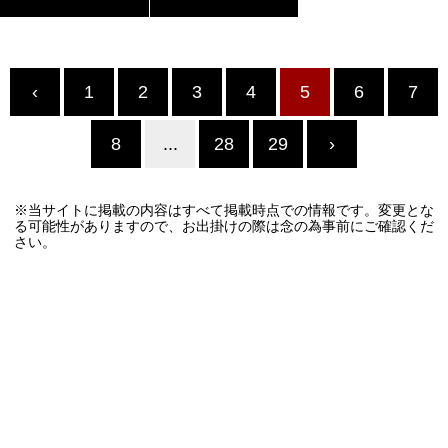
‹
1
2
3
4
5
6
7
8
...
28
29
›
※当サイトに掲載の内容はすべて掲載時点での情報です。変更とな
る可能性がありますので、お出掛けの際は念の為事前にご確認くだ
さい。