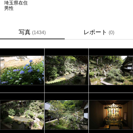
埼玉県
在住
男性
写真
レポート
(1434)
(0)