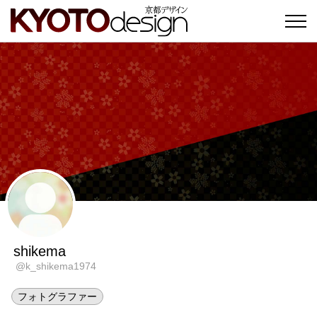
shikema
@k_shikema1974
フォトグラファー