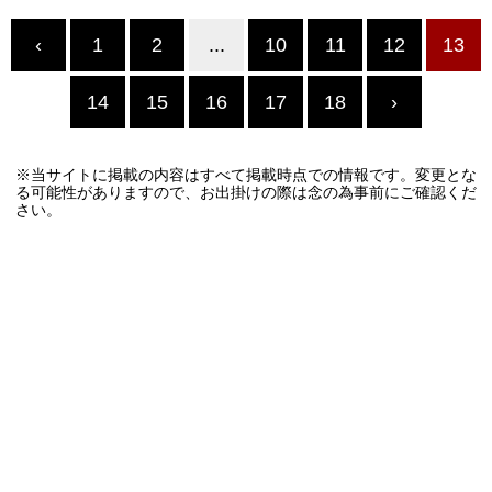
‹
1
2
...
10
11
12
13
14
15
16
17
18
›
※当サイトに掲載の内容はすべて掲載時点での情報です。変更とな
る可能性がありますので、お出掛けの際は念の為事前にご確認くだ
さい。