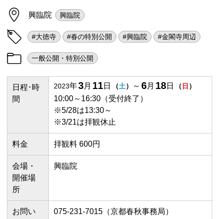
興臨院
興臨院
#大徳寺
#春の特別公開
#興臨院
#金閣寺周辺
一般公開・特別公開
3
11
6
18
年
月
日
～
月
日
2023
（
土
）
（
日
）
日程･時
10:00～16:30（受付終了）
間
※5/28は13:30～
※3/21は拝観休止
料金
拝観料 600円
会場・
興臨院
開催場
所
お問い
075-231-7015（京都春秋事務局）