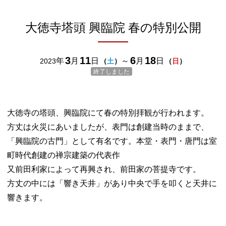
大徳寺塔頭 興臨院 春の特別公開
3
11
6
18
年
月
日
～
月
日
2023
（
土
）
（
日
）
終了しました
大徳寺の塔頭、興臨院にて春の特別拝観が行われます。
方丈は火災にあいましたが、表門は創建当時のままで、
「興臨院の古門」として有名です。本堂・表門・唐門は室
町時代創建の禅宗建築の代表作
又前田利家によって再興され、前田家の菩提寺です。
方丈の中には「響き天井」があり中央で手を叩くと天井に
響きます。