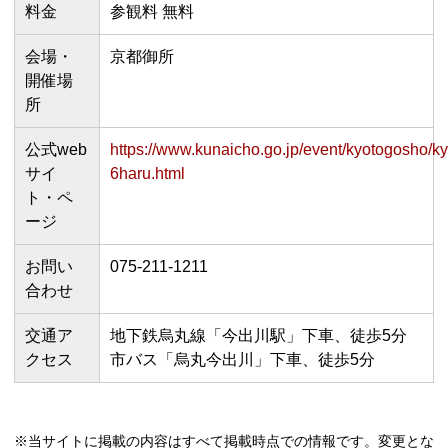
料金
参観料 無料
会場・
京都御所
開催場
所
公式web
https://www.kunaicho.go.jp/event/kyotogosho/k
サイ
6haru.html
ト・ペ
ージ
お問い
075-211-1211
合わせ
交通ア
地下鉄烏丸線「今出川駅」下車、徒歩5分
クセス
市バス「烏丸今出川」下車、徒歩5分
※当サイトに掲載の内容はすべて掲載時点での情報です。変更とな