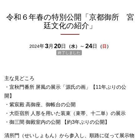
令和６年春の特別公開「京都御所 宮
廷文化の紹介」
3
20
24
年
月
日
～
日
2024
（
水
）
（
日
）
終了しました
主な見どころ
・宜秋門番所 屏風の展示「源氏の画」【11年ぶりの公
開】
・紫宸殿 高御座、御帳台の公開
・大臣宿所 人形を用いた装束（束帯、十二単）の展示
・御三間 御殿室内の公開 【約3年ぶりの公開】
清所門（せいしょもん）から参入し、順路に従って展示物