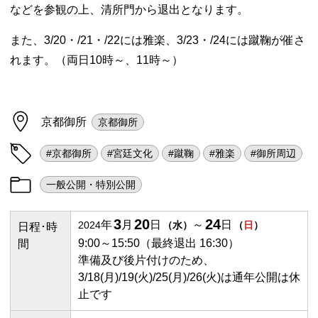
などを参観の上、清所門から退出となります。
また、3/20・/21・/22には雅楽、3/23・/24には蹴鞠が催さ
れます。（両日10時～、11時～）
京都御所
京都御所
#京都御所
#宮廷文化
#蹴鞠
#雅楽
#御所周辺
一般公開・特別公開
3
20
24
年
月
日
～
日
2024
（
水
）
（
日
）
日程･時
9:00～15:50（最終退出 16:30）
間
準備及び後片付けのため、
3/18(月)/19(火)/25(月)/26(火)は通年公開は休
止です