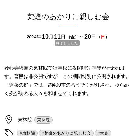
梵燈のあかりに親しむ会
10
11
20
年
月
日
～
日
2024
（
金
）
（
日
）
終了しました
妙心寺塔頭の東林院で毎年秋に夜間特別拝観が行われま
す。普段は非公開ですが、この期間特別に公開されます。
「蓬莱の庭」では、約400本のろうそくが灯され、ゆらめ
く炎が訪れる人々を和ませてくれます。
東林院
東林院
#東林院
#梵燈のあかりに親しむ会
#太秦