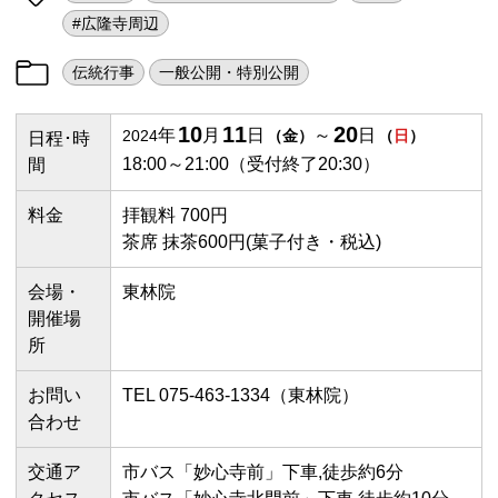
#広隆寺周辺
伝統行事
一般公開・特別公開
10
11
20
年
月
日
～
日
2024
（
金
）
（
日
）
日程･時
18:00～21:00（受付終了20:30）
間
料金
拝観料 700円
茶席 抹茶600円(菓子付き・税込)
会場・
東林院
開催場
所
お問い
TEL 075-463-1334（東林院）
合わせ
交通ア
市バス「妙心寺前」下車,徒歩約6分