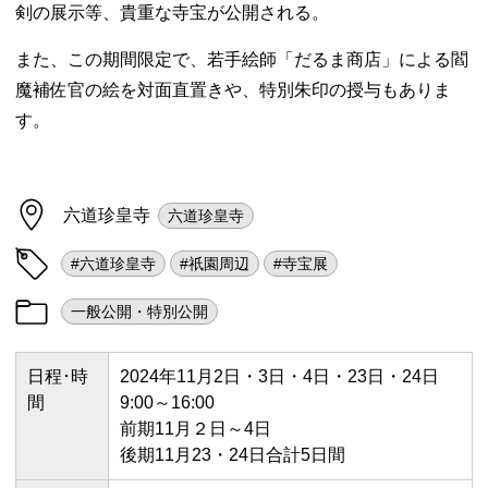
剣の展示等、貴重な寺宝が公開される。
また、この期間限定で、若手絵師「だるま商店」による閻
魔補佐官の絵を対面直置きや、特別朱印の授与もありま
す。
六道珍皇寺
六道珍皇寺
#六道珍皇寺
#祇園周辺
#寺宝展
一般公開・特別公開
日程･時
2024年11月2日・3日・4日・23日・24日
間
9:00～16:00
前期11月２日～4日
後期11月23・24日合計5日間