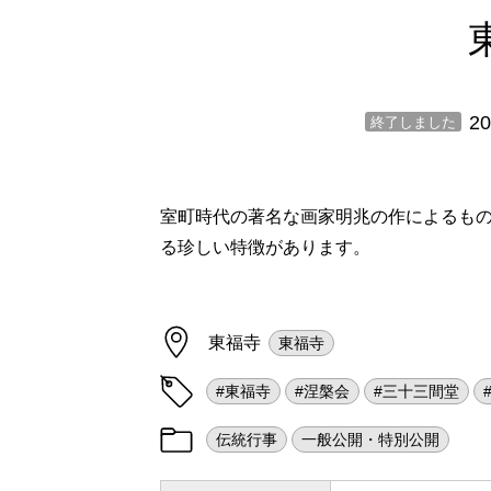
20
終了しました
室町時代の著名な画家明兆の作によるも
る珍しい特徴があります。
東福寺
東福寺
#東福寺
#涅槃会
#三十三間堂
伝統行事
一般公開・特別公開