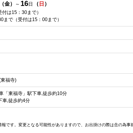
16
（
金
）
（
日
）
～
日
（受付は15：30まで）
30まで（受付は15：00まで）
87(東福寺)
車「東福寺」駅下車,徒歩約10分
車,徒歩約4分
情報です。変更となる可能性がありますので、お出掛けの際は念の為事