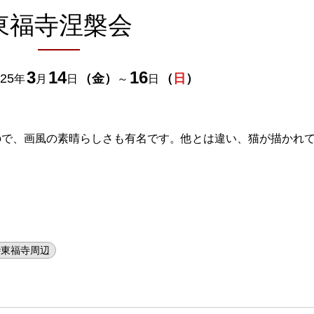
東福寺涅槃会
3
14
16
25
（
金
）
（
日
）
年
月
日
～
日
ので、画風の素晴らしさも有名です。他とは違い、猫が描かれ
#東福寺周辺