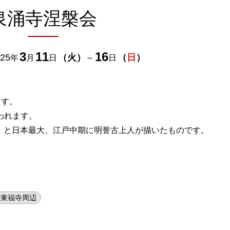
泉涌寺涅槃会
3
11
16
25
（
火
）
（
日
）
年
月
日
～
日
ます。
行われます。
m、と日本最大、江戸中期に明誉古上人が描いたものです。
#東福寺周辺