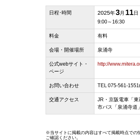
3
11
2025
日程･時間
年
月
日
9:00～16:30
料金
有料
会場・開催場所
泉涌寺
公式webサイト・
http://www.mitera.o
ページ
お問い合わせ
TEL 075-561-15
交通アクセス
JR・京阪電車「東
市バス「泉涌寺道」
※当サイトに掲載の内容はすべて掲載時点での
ご確認ください。