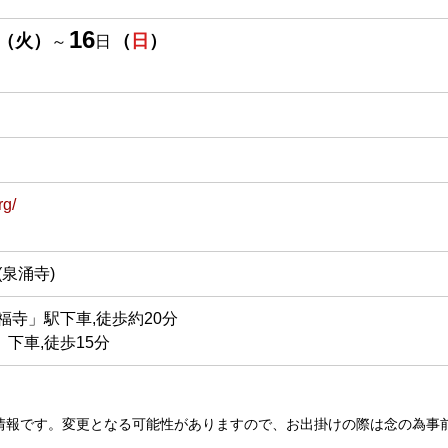
16
（
火
）
（
日
）
～
日
rg/
51(泉涌寺)
福寺」駅下車,徒歩約20分
下車,徒歩15分
情報です。変更となる可能性がありますので、お出掛けの際は念の為事