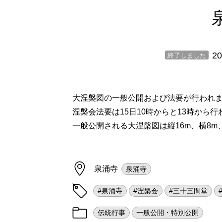
20
終了しました
大涅槃図の一般公開および法要が行われ
涅槃会法要は15日10時からと13時から
一般公開される大涅槃図は縦16m、横8
泉涌寺
泉涌寺
#泉涌寺
#涅槃会
#三十三間堂
伝統行事
一般公開・特別公開