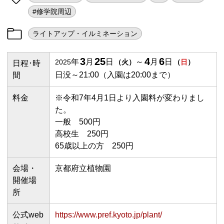
#修学院周辺
ライトアップ・イルミネーション
3
25
4
6
年
月
日
～
月
日
2025
（
火
）
（
日
）
日程･時
日没～21:00（入園は20:00まで）
間
料金
※令和7年4月1日より入園料が変わりまし
た。
一般 500円
高校生 250円
65歳以上の方 250円
会場・
京都府立植物園
開催場
所
公式web
https://www.pref.kyoto.jp/plant/