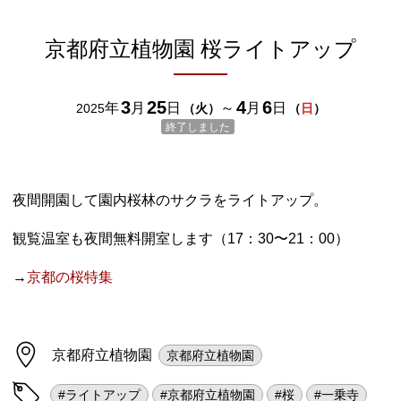
京都府立植物園 桜ライトアップ
3
25
4
6
年
月
日
～
月
日
2025
（
火
）
（
日
）
終了しました
夜間開園して園内桜林のサクラをライトアップ。
観覧温室も夜間無料開室します（17：30〜21：00）
→
京都の桜特集
京都府立植物園
京都府立植物園
#ライトアップ
#京都府立植物園
#桜
#一乗寺