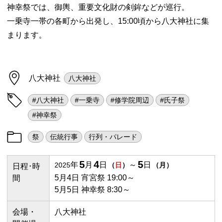
神幸祭では、御輿、重要文化財の剣鉾などが巡行。
一乗寺一帯の各町から出発し、15:00頃から八大神社に集
まります。
八大神社
八大神社
#八大神社
#一乗寺
#修学院周辺
#氏子祭
#神幸祭
祭
伝統行事
行列・パレード
5
4
5
年
月
日
～
日
2025
（
日
）
（
月
）
日程･時
5月4日 宵宮祭 19:00～
間
5月5日 神幸祭 8:30～
会場・
八大神社