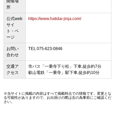
開催場
所
公式web
https://www.hatidai-jinja.com/
サイ
ト・ペ
ージ
お問い
TEL 075-623-0846
合わせ
交通ア
市バス「一乗寺下り松」下車,徒歩約7分
クセス
叡山電鉄「一乗寺」駅下車,徒歩約10分
※当サイトに掲載の内容はすべて掲載時点での情報です。変更とな
る可能性がありますので、お出掛けの際は念の為事前にご確認くだ
さい。