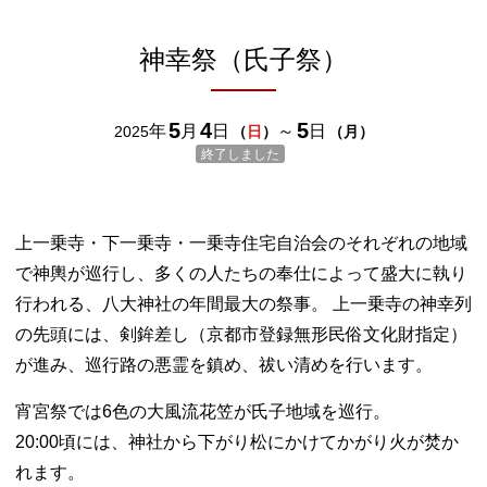
神幸祭（氏子祭）
5
4
5
年
月
日
～
日
2025
（
日
）
（
月
）
終了しました
上一乗寺・下一乗寺・一乗寺住宅自治会のそれぞれの地域
で神輿が巡行し、多くの人たちの奉仕によって盛大に執り
行われる、八大神社の年間最大の祭事。 上一乗寺の神幸列
の先頭には、剣鉾差し（京都市登録無形民俗文化財指定）
が進み、巡行路の悪霊を鎮め、祓い清めを行います。
宵宮祭では6色の大風流花笠が氏子地域を巡行。
20:00頃には、神社から下がり松にかけてかがり火が焚か
れます。