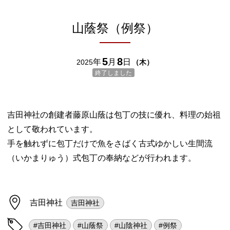
山蔭祭（例祭）
5
8
年
月
日
2025
（
木
）
終了しました
吉田神社の創建者藤原山蔭は包丁の技に優れ、料理の始祖
として敬われています。
手を触れずに包丁だけで魚をさばく古式ゆかしい生間流
（いかまりゅう）式包丁の奉納などが行われます。
吉田神社
吉田神社
#吉田神社
#山蔭祭
#山陰神社
#例祭