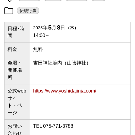
伝統行事
5
8
年
月
日
2025
（
木
）
日程･時
14:00～
間
料金
無料
会場・
吉田神社境内（山陰神社）
開催場
所
公式web
https://www.yoshidajinja.com/
サイ
ト・ペ
ージ
お問い
TEL 075-771-3788
合わせ