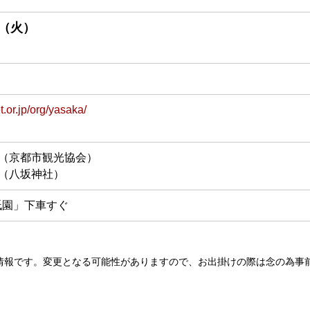
（
火
）
t.or.jp/org/yasaka/
0227（京都市観光協会）
155（八坂神社）
祇園」下車すぐ
情報です。変更となる可能性がありますので、お出掛けの際は念の為事