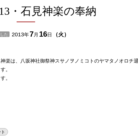
013・石見神楽の奉納
7
16
2013
（
火
）
した
年
月
日
見神楽は、八坂神社御祭神スサノヲノミコトのヤマタノオロチ
ます。
ます。
ート