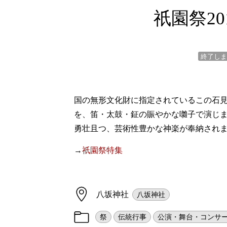
祇園祭2
終了しま
国の無形文化財に指定されているこの石
を、笛・太鼓・鉦の賑やかな囃子で演じ
勇壮且つ、芸術性豊かな神楽が奉納され
→
祇園祭特集
八坂神社
八坂神社
祭
伝統行事
公演・舞台・コンサ