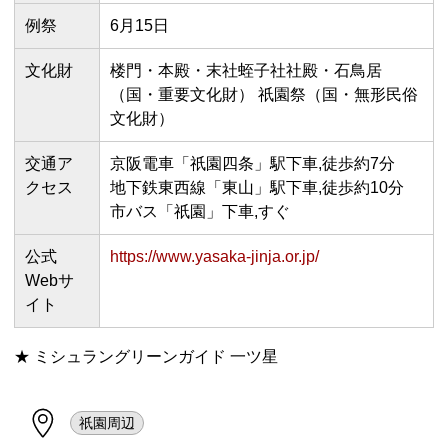
例祭
6月15日
文化財
楼門・本殿・末社蛭子社社殿・石鳥居
（国・重要文化財） 祇園祭（国・無形民俗
文化財）
交通ア
京阪電車「祇園四条」駅下車,徒歩約7分
クセス
地下鉄東西線「東山」駅下車,徒歩約10分
市バス「祇園」下車,すぐ
公式
https://www.yasaka-jinja.or.jp/
Webサ
イト
★ ミシュラングリーンガイド 一ツ星
祇園周辺