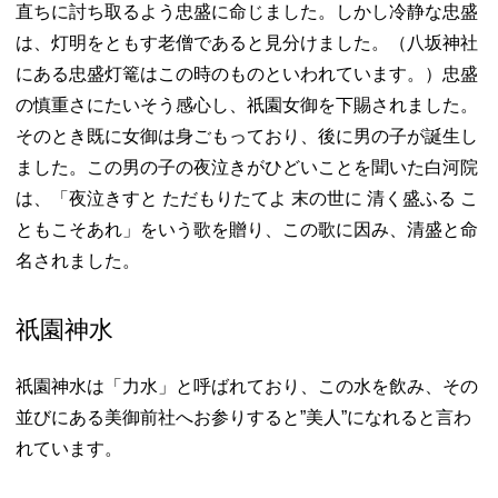
直ちに討ち取るよう忠盛に命じました。しかし冷静な忠盛
は、灯明をともす老僧であると見分けました。（八坂神社
にある忠盛灯篭はこの時のものといわれています。）忠盛
の慎重さにたいそう感心し、祇園女御を下賜されました。
そのとき既に女御は身ごもっており、後に男の子が誕生し
ました。この男の子の夜泣きがひどいことを聞いた白河院
は、「夜泣きすと ただもりたてよ 末の世に 清く盛ふる こ
ともこそあれ」をいう歌を贈り、この歌に因み、清盛と命
名されました。
祇園神水
祇園神水は「力水」と呼ばれており、この水を飲み、その
並びにある美御前社へお参りすると”美人”になれると言わ
れています。