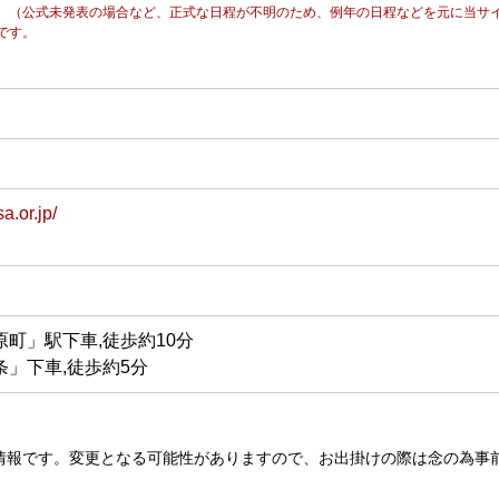
。（公式未発表の場合など、正式な日程が不明のため、例年の日程などを元に当サ
です。
a.or.jp/
町」駅下車,徒歩約10分
」下車,徒歩約5分
情報です。変更となる可能性がありますので、お出掛けの際は念の為事