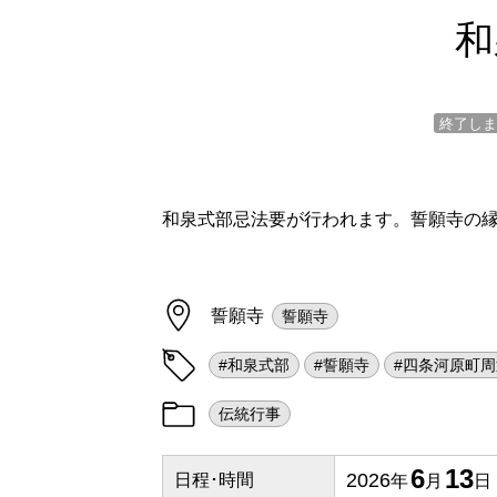
和
終了しま
和泉式部忌法要が行われます。誓願寺の
誓願寺
誓願寺
#和泉式部
#誓願寺
#四条河原町周
伝統行事
6
13
2026
日程･時間
年
月
日