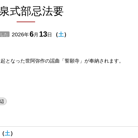
泉式部忌法要
6
13
2026
（
土
）
した
年
月
日
縁起となった世阿弥作の謡曲「誓願寺」が奉納されます。
辺
（
土
）