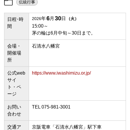
伝統行事
6
30
年
月
日
2026
（
火
）
日程･時
15:00～
間
茅の輪は6月中旬～30日まで。
会場・
石清水八幡宮
開催場
所
公式web
https://www.iwashimizu.or.jp/
サイ
ト・ペ
ージ
お問い
TEL 075-981-3001
合わせ
交通ア
京阪電車「石清水八幡宮」駅下車