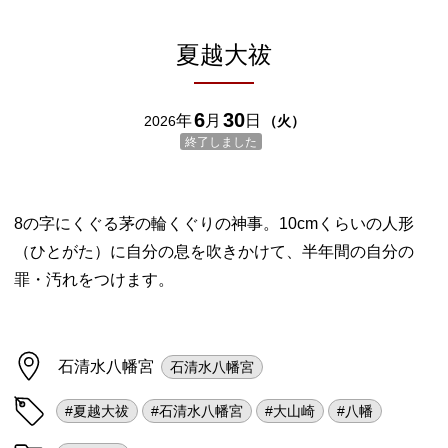
夏越大祓
6
30
年
月
日
2026
（
火
）
終了しました
8の字にくぐる茅の輪くぐりの神事。10cmくらいの人形
（ひとがた）に自分の息を吹きかけて、半年間の自分の
罪・汚れをつけます。
石清水八幡宮
石清水八幡宮
#夏越大祓
#石清水八幡宮
#大山崎
#八幡