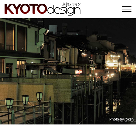
Photo by
joker