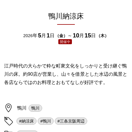
鴨川納涼床
5
1
10
15
年
月
日
～
月
日
2026
（
金
）
（
木
）
開催中
江戸時代の大らかで粋な町衆文化をしっかりと受け継ぐ鴨
川の床。約90店が営業し、山々を借景とした水辺の風景と
各店ならではのお料理とおもてなしが好評です。
鴨川
鴨川
#納涼床
#鴨川
#三条京阪周辺