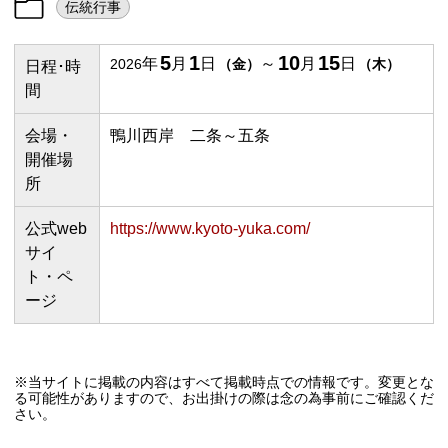
伝統行事
5
1
10
15
年
月
日
～
月
日
2026
（
金
）
（
木
）
日程･時
間
会場・
鴨川西岸 二条～五条
開催場
所
公式web
https://www.kyoto-yuka.com/
サイ
ト・ペ
ージ
※当サイトに掲載の内容はすべて掲載時点での情報です。変更とな
る可能性がありますので、お出掛けの際は念の為事前にご確認くだ
さい。