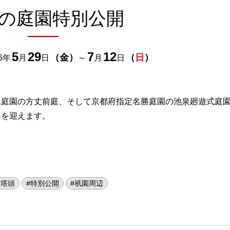
の庭園特別公開
5
29
7
12
6
（
金
）
（
日
）
年
月
日
～
月
日
水庭園の方丈前庭、そして京都府指定名勝庭園の池泉廻遊式庭
ろを迎えます。
寺塔頭
#特別公開
#祇園周辺