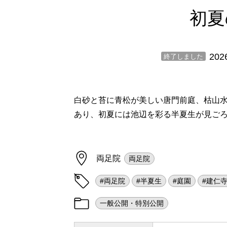
初夏
202
終了しました
白砂と苔に青松が美しい唐門前庭、枯山
あり、初夏には池辺を彩る半夏生が見ご
両足院
両足院
#両足院
#半夏生
#庭園
#建仁
一般公開・特別公開