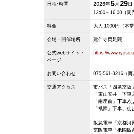
5
29
2026
日程･時間
年
月
日
12:00～16:00（閉
料金
大人 1000円（本
会場・開催場所
建仁寺両足院
公式webサイト・
https://www.ryosok
ページ
お問い合わせ
075-561-3216
交通アクセス
市バス「四条京阪」
「東山安井」下車,
「南座前」下車,徒
「祇園」下車、徒歩
阪急電車「京都河原
京阪電車「祇園四条