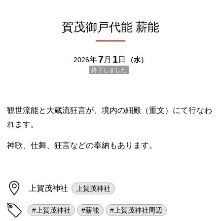
賀茂御戸代能 薪能
7
1
年
月
日
2026
（
水
）
終了しました
観世流能と大蔵流狂言が、境内の細殿（重文）にて行なわ
れます。
神歌、仕舞、狂言などの奉納もあります。
上賀茂神社
上賀茂神社
#上賀茂神社
#薪能
#上賀茂神社周辺