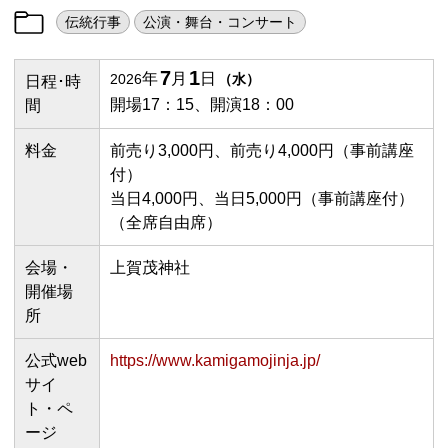
伝統行事
公演・舞台・コンサート
7
1
年
月
日
2026
（
水
）
日程･時
開場17：15、開演18：00
間
料金
前売り3,000円、前売り4,000円（事前講座
付）
当日4,000円、当日5,000円（事前講座付）
（全席自由席）
会場・
上賀茂神社
開催場
所
公式web
https://www.kamigamojinja.jp/
サイ
ト・ペ
ージ