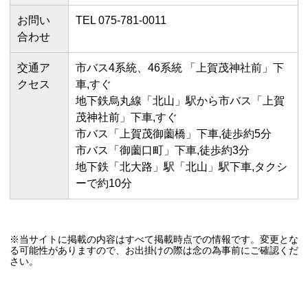
お問い
TEL 075-781-0011
合わせ
交通ア
市バス4系統、46系統 「上賀茂神社前」下
クセス
車,すぐ
地下鉄烏丸線「北山」駅から市バス「上賀
茂神社前」下車,すぐ
市バス「上賀茂御薗橋」下車,徒歩約5分
市バス「御薗口町」下車,徒歩約3分
地下鉄「北大路」駅「北山」駅下車,タクシ
ーで約10分
※当サイトに掲載の内容はすべて掲載時点での情報です。変更とな
る可能性がありますので、お出掛けの際は念の為事前にご確認くだ
さい。