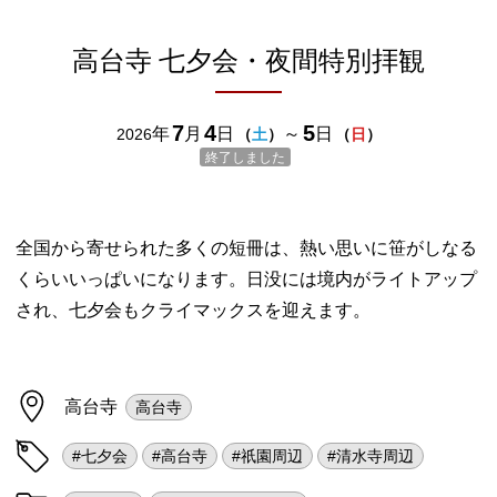
高台寺 七夕会・夜間特別拝観
7
4
5
年
月
日
～
日
2026
（
土
）
（
日
）
終了しました
全国から寄せられた多くの短冊は、熱い思いに笹がしなる
くらいいっぱいになります。日没には境内がライトアップ
され、七夕会もクライマックスを迎えます。
高台寺
高台寺
#七夕会
#高台寺
#祇園周辺
#清水寺周辺