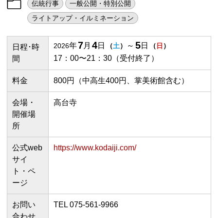
伝統行事
一般公開・特別公開
ライトアップ・イルミネーション
7
4
5
年
月
日
～
日
2026
（
土
）
（
日
）
日程･時
17：00〜21：30（受付終了）
間
料金
800円（中高生400円、掌美術館含む）
会場・
高台寺
開催場
所
公式web
https://www.kodaiji.com/
サイ
ト・ペ
ージ
お問い
TEL 075-561-9966
合わせ