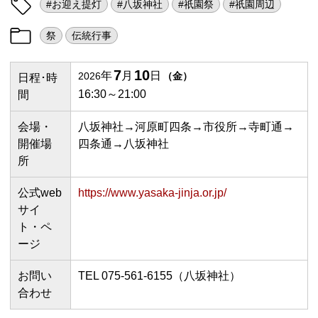
#お迎え提灯
#八坂神社
#祇園祭
#祇園周辺
祭
伝統行事
7
10
年
月
日
2026
（
金
）
日程･時
16:30～21:00
間
会場・
八坂神社→河原町四条→市役所→寺町通→
開催場
四条通→八坂神社
所
公式web
https://www.yasaka-jinja.or.jp/
サイ
ト・ペ
ージ
お問い
TEL 075-561-6155（八坂神社）
合わせ