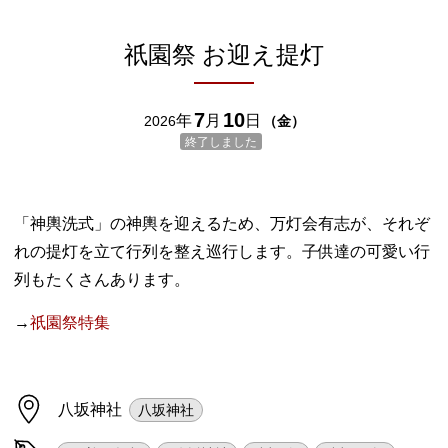
祇園祭 お迎え提灯
7
10
年
月
日
2026
（
金
）
終了しました
「神輿洗式」の神輿を迎えるため、万灯会有志が、それぞ
れの提灯を立て行列を整え巡行します。子供達の可愛い行
列もたくさんあります。
→
祇園祭特集
八坂神社
八坂神社