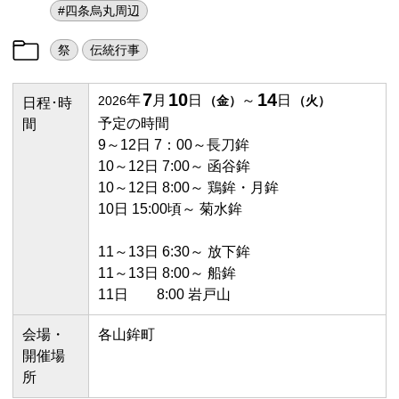
#四条烏丸周辺
祭
伝統行事
7
10
14
年
月
日
～
日
2026
（
金
）
（
火
）
日程･時
予定の時間
間
9～12日 7：00～長刀鉾
10～12日 7:00～ 函谷鉾
10～12日 8:00～ 鶏鉾・月鉾
10日 15:00頃～ 菊水鉾
11～13日 6:30～ 放下鉾
11～13日 8:00～ 船鉾
11日 8:00 岩戸山
会場・
各山鉾町
開催場
所