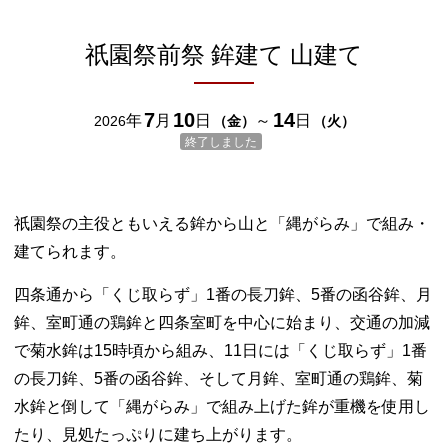
祇園祭前祭 鉾建て 山建て
7
10
14
年
月
日
～
日
2026
（
金
）
（
火
）
終了しました
祇園祭の主役ともいえる鉾から山と「縄がらみ」で組み・
建てられます。
四条通から「くじ取らず」1番の長刀鉾、5番の函谷鉾、月
鉾、室町通の鶏鉾と四条室町を中心に始まり、交通の加減
で菊水鉾は15時頃から組み、11日には「くじ取らず」1番
の長刀鉾、5番の函谷鉾、そして月鉾、室町通の鶏鉾、菊
水鉾と倒して「縄がらみ」で組み上げた鉾が重機を使用し
たり、見処たっぷりに建ち上がります。