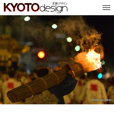
Photo by
joker