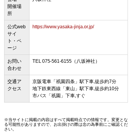
開催場
所
公式web
https://www.yasaka-jinja.or.jp/
サイ
ト・ペ
ージ
お問い
TEL 075-561-6155（八坂神社）
合わせ
交通ア
京阪電車「祇園四条」駅下車,徒歩約7分
クセス
地下鉄東西線「東山」駅下車,徒歩約10分
市バス「祇園」下車,すぐ
※当サイトに掲載の内容はすべて掲載時点での情報です。変更とな
る可能性がありますので、お出掛けの際は念の為事前にご確認くだ
さい。