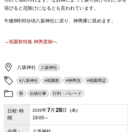
浴びると厄除けになるとも言われています。
午後8時30分頃八坂神社に戻り、神輿庫に収めます。
→祇園祭特集 神輿渡御へ
八坂神社
八坂神社
#八坂神社
#祇園祭
#神輿洗
#祇園周辺
祭
伝統行事
行列・パレード
7
28
年
月
日
2026
（
火
）
日程･時
18:00～
間
会場・
八坂神社