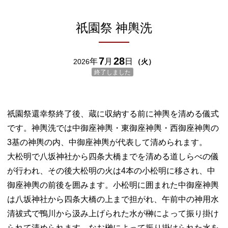
祇園祭 神輿洗
7
28
年
月
日
2026
（
火
）
終了しました
祇園祭還幸祭終了後、蔵に収納する前に神輿を清める儀式
です。神輿洗では中御座神輿・東御座神輿・西御座神輿の
3基の神輿の内、中御座神輿が代表して清められます。
大松明で八坂神社から四条大橋までを清める道しらべの儀
が行われ、その後大松明の火は4本の小松明に移され、中
御座神輿の前後を囲みます。小松明に囲まれた中御座神輿
は八坂神社から四条大橋の上まで担がれ、午前中の神用水
清祓式で鴨川から汲み上げられた水が榊によって振り掛け
られて清められます。なお榊によって振り掛けられた水を