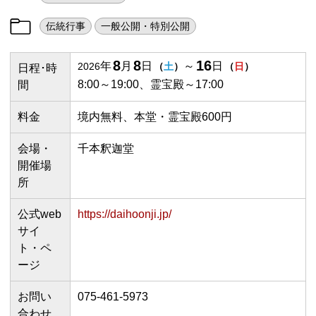
伝統行事
一般公開・特別公開
8
8
16
年
月
日
～
日
2026
（
土
）
（
日
）
日程･時
8:00～19:00、霊宝殿～17:00
間
料金
境内無料、本堂・霊宝殿600円
会場・
千本釈迦堂
開催場
所
公式web
https://daihoonji.jp/
サイ
ト・ペ
ージ
お問い
075-461-5973
合わせ