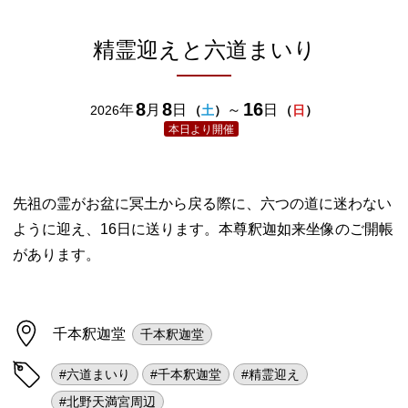
精霊迎えと六道まいり
8
8
16
年
月
日
～
日
2026
（
土
）
（
日
）
本日より開催
先祖の霊がお盆に冥土から戻る際に、六つの道に迷わない
ように迎え、16日に送ります。本尊釈迦如来坐像のご開帳
があります。
千本釈迦堂
千本釈迦堂
#六道まいり
#千本釈迦堂
#精霊迎え
#北野天満宮周辺