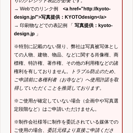
りのクレジット表記が必要です。
→ Webでのリンク例
<a href="http://kyoto-
design.jp/">写真提供：KYOTOdesign</a>
→ 印刷物などでの表記例 「
写真提供：kyoto-
design.jp
」
※特別に記載のない限り、弊社は写真被写体とし
ての人物、建物、物品、などに関する肖像権、商
標権、特許権、著作権、その他の利用権などの諸
権利を有しておりません。
トラブル防止のため、
ご申請前に各権利者（お寺など）へ使用許諾を取
得していただくことを推奨しております。
※ご使用が確定していない場合（企画中や写真選
定段階など）はご申請いただけません。
※制作会社様等に制作を委託されている媒体での
ご使用の場合、
委託元様より直接ご申請くださ