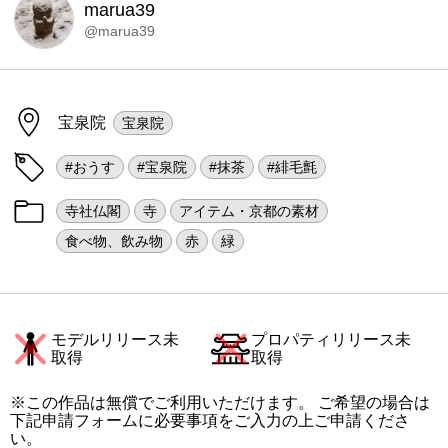
marua39
@marua39
宝泉院
宝泉院
#おうす
#宝泉院
#抹茶
#緋毛氈
寺社仏閣
寺
アイテム・京都の素材
食べ物、飲み物
赤
緑
モデルリリース未
プロパティリリース未
取得
取得
※この作品は無償でご利用いただけます。 ご希望の場合は
下記申請フォームに必要事項をご入力の上ご申請くださ
い。