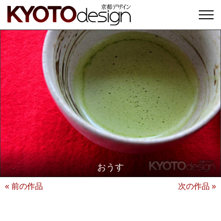
おうす
« 前の作品
次の作品 »