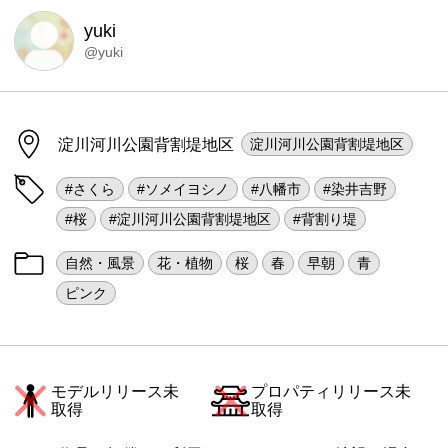
yuki
@yuki
淀川河川公園背割堤地区
淀川河川公園背割堤地区
#さくら
#ソメイヨシノ
#八幡市
#染井吉野
#桜
#淀川河川公園背割堤地区
#背割り堤
自然・風景
花・植物
桜
春
早朝
青
ピンク
モデルリリース未
プロパティリリース未
取得
取得