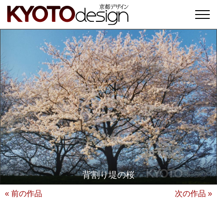
背割り堤の桜
« 前の作品
次の作品 »