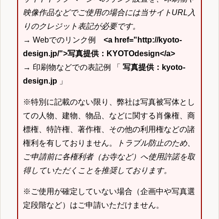
映像作品などでご使用の場合には当サイトURL入
りのクレジット表記が必要です。
→ Webでのリンク例
<a href="http://kyoto-
design.jp/">写真提供：KYOTOdesign</a>
→ 印刷物などでの表記例 「
写真提供：kyoto-
design.jp
」
※特別に記載のない限り、弊社は写真被写体とし
ての人物、建物、物品、などに関する肖像権、商
標権、特許権、著作権、その他の利用権などの諸
権利を有しておりません。
トラブル防止のため、
ご申請前に各権利者（お寺など）へ使用許諾を取
得していただくことを推奨しております。
※ご使用が確定していない場合（企画中や写真選
定段階など）はご申請いただけません。