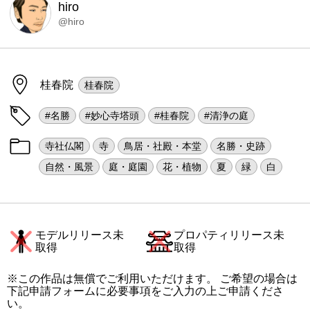
hiro
@hiro
桂春院
桂春院
#名勝
#妙心寺塔頭
#桂春院
#清浄の庭
寺社仏閣
寺
鳥居・社殿・本堂
名勝・史跡
自然・風景
庭・庭園
花・植物
夏
緑
白
モデルリリース未
プロパティリリース未
取得
取得
※この作品は無償でご利用いただけます。 ご希望の場合は
下記申請フォームに必要事項をご入力の上ご申請くださ
い。