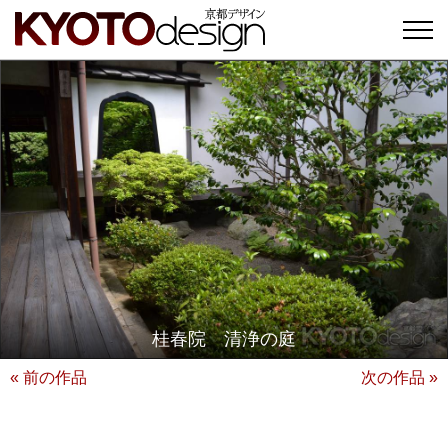
桂春院 清浄の庭
« 前の作品
次の作品 »