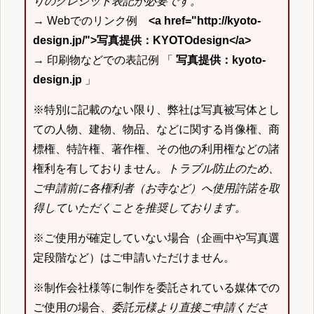
りのクレジット表記が必要です。
→ Webでのリンク例
<a href="http://kyoto-
design.jp/">写真提供：KYOTOdesign</a>
→ 印刷物などでの表記例 「
写真提供：kyoto-
design.jp
」
※特別に記載のない限り、弊社は写真被写体とし
ての人物、建物、物品、などに関する肖像権、商
標権、特許権、著作権、その他の利用権などの諸
権利を有しておりません。
トラブル防止のため、
ご申請前に各権利者（お寺など）へ使用許諾を取
得していただくことを推奨しております。
※ご使用が確定していない場合（企画中や写真選
定段階など）はご申請いただけません。
※制作会社様等に制作を委託されている媒体での
ご使用の場合、
委託元様より直接ご申請くださ