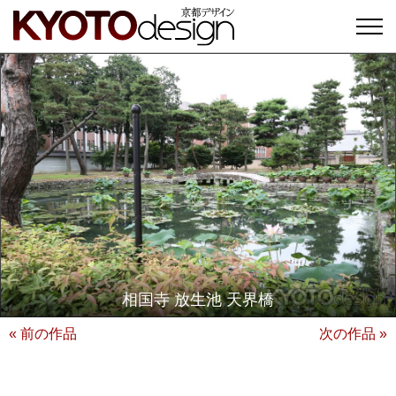
相国寺 放生池 天界橋
« 前の作品
次の作品 »