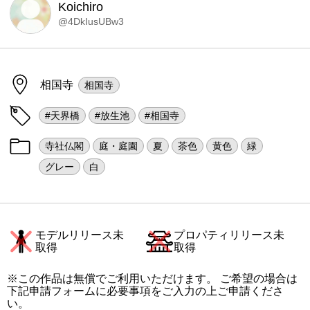
Koichiro
@4DkIusUBw3
相国寺
相国寺
#天界橋
#放生池
#相国寺
寺社仏閣
庭・庭園
夏
茶色
黄色
緑
グレー
白
モデルリリース未
プロパティリリース未
取得
取得
※この作品は無償でご利用いただけます。 ご希望の場合は
下記申請フォームに必要事項をご入力の上ご申請くださ
い。