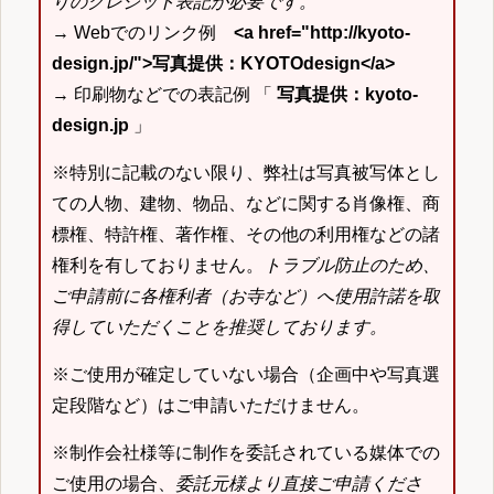
りのクレジット表記が必要です。
→ Webでのリンク例
<a href="http://kyoto-
design.jp/">写真提供：KYOTOdesign</a>
→ 印刷物などでの表記例 「
写真提供：kyoto-
design.jp
」
※特別に記載のない限り、弊社は写真被写体とし
ての人物、建物、物品、などに関する肖像権、商
標権、特許権、著作権、その他の利用権などの諸
権利を有しておりません。
トラブル防止のため、
ご申請前に各権利者（お寺など）へ使用許諾を取
得していただくことを推奨しております。
※ご使用が確定していない場合（企画中や写真選
定段階など）はご申請いただけません。
※制作会社様等に制作を委託されている媒体での
ご使用の場合、
委託元様より直接ご申請くださ