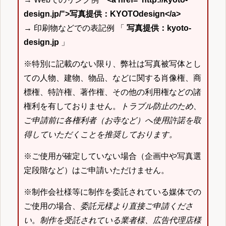
design.jp/">写真提供：KYOTOdesign</a>
→ 印刷物などでの表記例 「
写真提供：kyoto-
design.jp
」
※特別に記載のない限り、弊社は写真被写体とし
ての人物、建物、物品、などに関する肖像権、商
標権、特許権、著作権、その他の利用権などの諸
権利を有しておりません。
トラブル防止のため、
ご申請前に各権利者（お寺など）へ使用許諾を取
得していただくことを推奨しております。
※ご使用が確定していない場合（企画中や写真選
定段階など）はご申請いただけません。
※制作会社様等に制作を委託されている媒体での
ご使用の場合、
委託元様より直接ご申請くださ
い
。
制作を受託されている業者様、広告代理店様