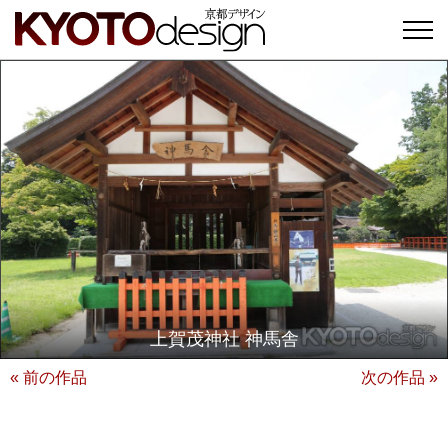
上賀茂神社 神馬舎
« 前の作品
次の作品 »