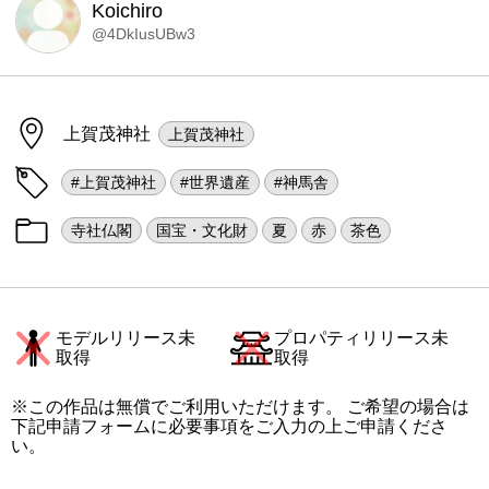
Koichiro
@4DkIusUBw3
上賀茂神社
上賀茂神社
#上賀茂神社
#世界遺産
#神馬舎
寺社仏閣
国宝・文化財
夏
赤
茶色
モデルリリース未
プロパティリリース未
取得
取得
※この作品は無償でご利用いただけます。 ご希望の場合は
下記申請フォームに必要事項をご入力の上ご申請くださ
い。