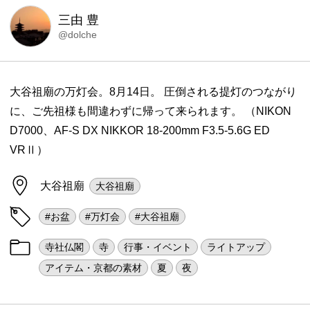
三由 豊
@dolche
大谷祖廟の万灯会。8月14日。 圧倒される提灯のつながり
に、ご先祖様も間違わずに帰って来られます。 （NIKON
D7000、AF-S DX NIKKOR 18-200mm F3.5-5.6G ED
VRⅡ）
大谷祖廟
大谷祖廟
#お盆
#万灯会
#大谷祖廟
寺社仏閣
寺
行事・イベント
ライトアップ
アイテム・京都の素材
夏
夜