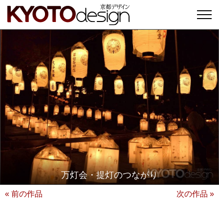
万灯会・提灯のつながり
« 前の作品
次の作品 »