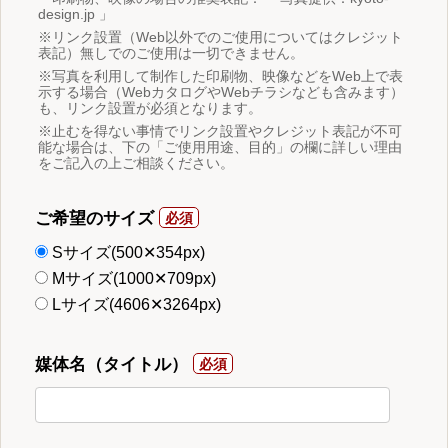
design.jp 」
※リンク設置（Web以外でのご使用についてはクレジット
表記）無しでのご使用は一切できません。
※写真を利用して制作した印刷物、映像などをWeb上で表
示する場合（WebカタログやWebチラシなども含みます）
も、リンク設置が必須となります。
※止むを得ない事情でリンク設置やクレジット表記が不可
能な場合は、下の「ご使用用途、目的」の欄に詳しい理由
をご記入の上ご相談ください。
ご希望のサイズ
Sサイズ(500✕354px)
Mサイズ(1000✕709px)
Lサイズ(4606✕3264px)
媒体名（タイトル）