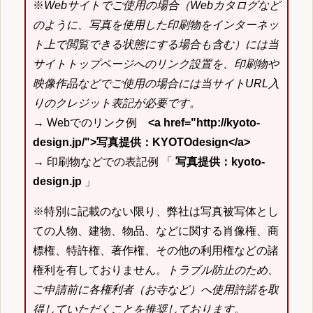
※
Webサイトでご使用の場合（Webカタログなど
のように、写真を使用した印刷物をインターネッ
ト上で閲覧できる状態にする場合も含む）には当
サイトトップページへのリンク設置を、印刷物や
映像作品などでご使用の場合には当サイトURL入
りのクレジット表記が必要です。
→ Webでのリンク例
<a href="http://kyoto-
design.jp/">写真提供：KYOTOdesign</a>
→ 印刷物などでの表記例 「
写真提供：kyoto-
design.jp
」
※特別に記載のない限り、弊社は写真被写体とし
ての人物、建物、物品、などに関する肖像権、商
標権、特許権、著作権、その他の利用権などの諸
権利を有しておりません。
トラブル防止のため、
ご申請前に各権利者（お寺など）へ使用許諾を取
得していただくことを推奨しております。