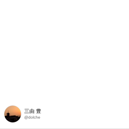
三由 豊
@dolche