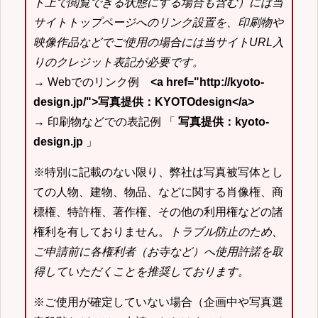
ト上で閲覧できる状態にする場合も含む）には当
サイトトップページへのリンク設置を、印刷物や
映像作品などでご使用の場合には当サイトURL入
りのクレジット表記が必要です。
→ Webでのリンク例
<a href="http://kyoto-
design.jp/">写真提供：KYOTOdesign</a>
→ 印刷物などでの表記例 「
写真提供：kyoto-
design.jp
」
※特別に記載のない限り、弊社は写真被写体とし
ての人物、建物、物品、などに関する肖像権、商
標権、特許権、著作権、その他の利用権などの諸
権利を有しておりません。
トラブル防止のため、
ご申請前に各権利者（お寺など）へ使用許諾を取
得していただくことを推奨しております。
※ご使用が確定していない場合（企画中や写真選