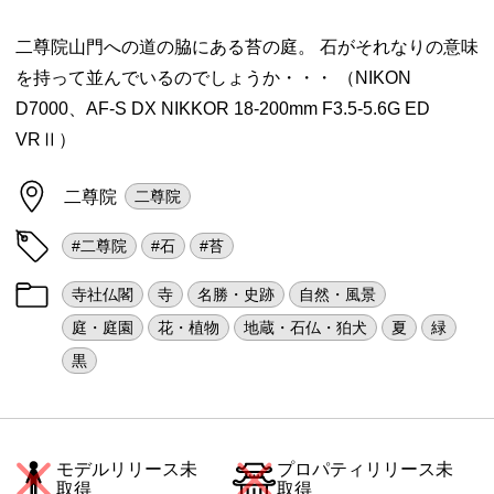
二尊院山門への道の脇にある苔の庭。 石がそれなりの意味
を持って並んでいるのでしょうか・・・ （NIKON
D7000、AF-S DX NIKKOR 18-200mm F3.5-5.6G ED
VRⅡ）
二尊院
二尊院
#二尊院
#石
#苔
寺社仏閣
寺
名勝・史跡
自然・風景
庭・庭園
花・植物
地蔵・石仏・狛犬
夏
緑
黒
モデルリリース未
プロパティリリース未
取得
取得