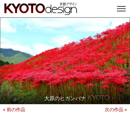
大原のヒガンバナ
« 前の作品
次の作品 »