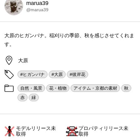
marua39
@marua39
大原のヒガンバナ。稲刈りの季節、秋を感じさせてくれま
す。
大原
#ヒガンバナ
#大原
#彼岸花
自然・風景
花・植物
アイテム・京都の素材
秋
赤
緑
モデルリリース未
プロパティリリース未
取得
取得