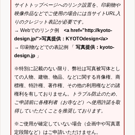
サイトトップページへのリンク設置を、印刷物や
映像作品などでご使用の場合には当サイトURL入
りのクレジット表記が必要です。
→ Webでのリンク例
<a href="http://kyoto-
design.jp/">写真提供：KYOTOdesign</a>
→ 印刷物などでの表記例 「
写真提供：kyoto-
design.jp
」
※特別に記載のない限り、弊社は写真被写体とし
ての人物、建物、物品、などに関する肖像権、商
標権、特許権、著作権、その他の利用権などの諸
権利を有しておりません。
トラブル防止のため、
ご申請前に各権利者（お寺など）へ使用許諾を取
得していただくことを推奨しております。
※ご使用が確定していない場合（企画中や写真選
定段階など）はご申請いただけません。