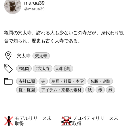
marua39
@marua39
亀岡の穴太寺。訪れる人も少ないこの寺だが、身代わり観
音で知られ、歴史も古く大寺である。
穴太寺
穴太寺
#亀岡
#穴太寺
#緋毛氈
寺社仏閣
寺
鳥居・社殿・本堂
名勝・史跡
庭・庭園
アイテム・京都の素材
秋
赤
緑
モデルリリース未
プロパティリリース未
取得
取得