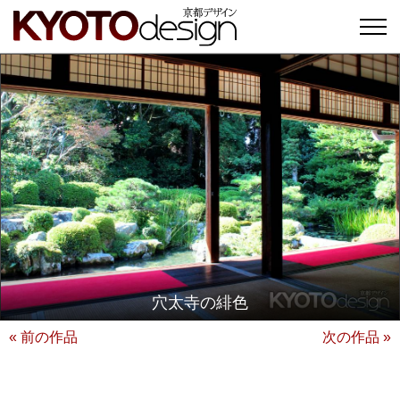
穴太寺の緋色
« 前の作品
次の作品 »