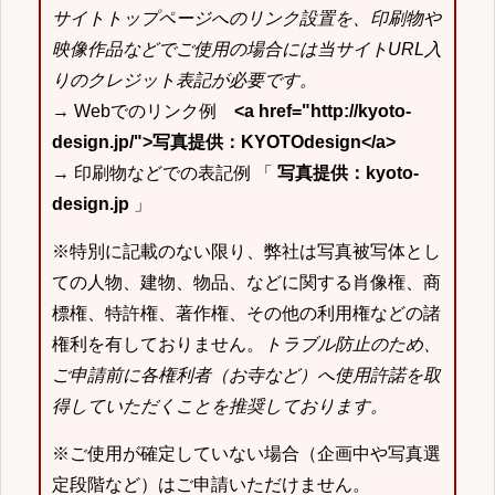
サイトトップページへのリンク設置を、印刷物や
映像作品などでご使用の場合には当サイトURL入
りのクレジット表記が必要です。
→ Webでのリンク例
<a href="http://kyoto-
design.jp/">写真提供：KYOTOdesign</a>
→ 印刷物などでの表記例 「
写真提供：kyoto-
design.jp
」
※特別に記載のない限り、弊社は写真被写体とし
ての人物、建物、物品、などに関する肖像権、商
標権、特許権、著作権、その他の利用権などの諸
権利を有しておりません。
トラブル防止のため、
ご申請前に各権利者（お寺など）へ使用許諾を取
得していただくことを推奨しております。
※ご使用が確定していない場合（企画中や写真選
定段階など）はご申請いただけません。