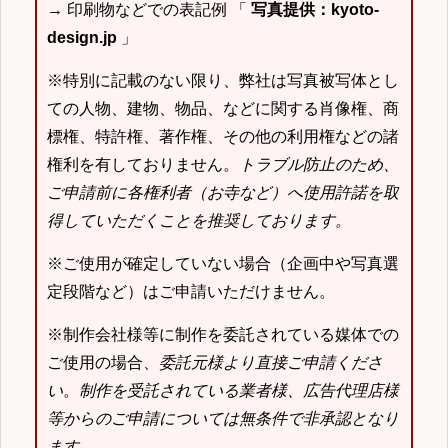
→ 印刷物などでの表記例 「
写真提供：kyoto-
design.jp
」
※特別に記載のない限り、弊社は写真被写体とし
ての人物、建物、物品、などに関する肖像権、商
標権、特許権、著作権、その他の利用権などの諸
権利を有しておりません。
トラブル防止のため、
ご申請前に各権利者（お寺など）へ使用許諾を取
得していただくことを推奨しております。
※ご使用が確定していない場合（企画中や写真選
定段階など）はご申請いただけません。
※制作会社様等に制作を委託されている媒体での
ご使用の場合、
委託元様より直接ご申請くださ
い
。
制作を受託されている業者様、広告代理店様
等からのご申請については無条件で非承認となり
ます
。