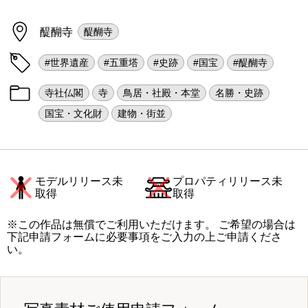
醍醐寺
醍醐寺
#世界遺産
#五重塔
#史跡
#国宝
#醍醐寺
寺社仏閣
寺
鳥居・社殿・本堂
名勝・史跡
国宝・文化財
建物・街並
モデルリリース未
プロパティリリース未
取得
取得
※この作品は無償でご利用いただけます。 ご希望の場合は
下記申請フォームに必要事項をご入力の上ご申請くださ
い。