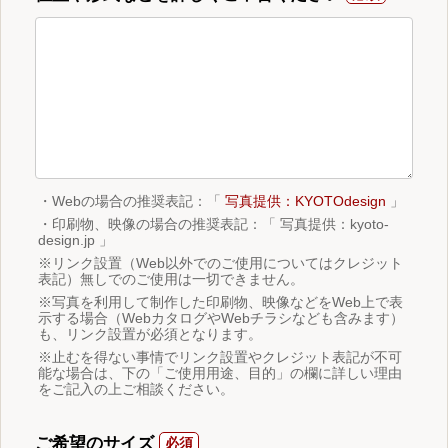
・Webの場合の推奨表記：「
写真提供：KYOTOdesign
」
・印刷物、映像の場合の推奨表記：「 写真提供：kyoto-
design.jp 」
※リンク設置（Web以外でのご使用についてはクレジット
表記）無しでのご使用は一切できません。
※写真を利用して制作した印刷物、映像などをWeb上で表
示する場合（WebカタログやWebチラシなども含みます）
も、リンク設置が必須となります。
※止むを得ない事情でリンク設置やクレジット表記が不可
能な場合は、下の「ご使用用途、目的」の欄に詳しい理由
をご記入の上ご相談ください。
ご希望のサイズ