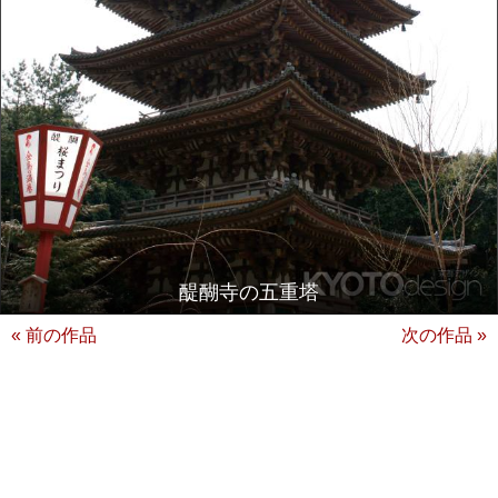
醍醐寺の五重塔
« 前の作品
次の作品 »