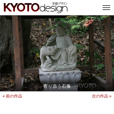
寄り添う石像
« 前の作品
次の作品 »