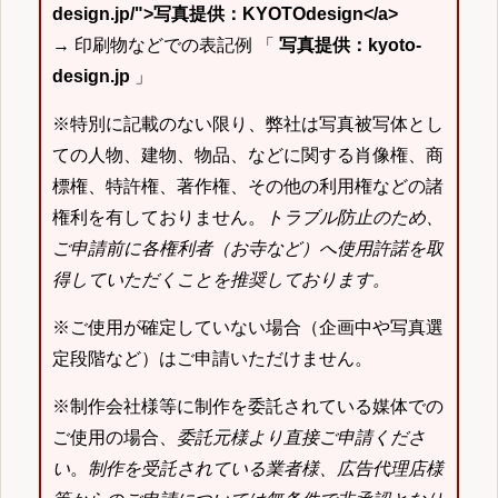
design.jp/">写真提供：KYOTOdesign</a>
→ 印刷物などでの表記例 「
写真提供：kyoto-
design.jp
」
※特別に記載のない限り、弊社は写真被写体とし
ての人物、建物、物品、などに関する肖像権、商
標権、特許権、著作権、その他の利用権などの諸
権利を有しておりません。
トラブル防止のため、
ご申請前に各権利者（お寺など）へ使用許諾を取
得していただくことを推奨しております。
※ご使用が確定していない場合（企画中や写真選
定段階など）はご申請いただけません。
※制作会社様等に制作を委託されている媒体での
ご使用の場合、
委託元様より直接ご申請くださ
い
。
制作を受託されている業者様、広告代理店様