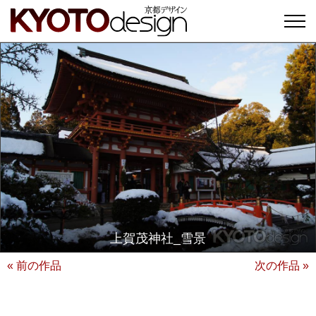
上賀茂神社_雪景
« 前の作品
次の作品 »