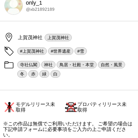
only_1
@xb21892189
上賀茂神社
上賀茂神社
#上賀茂神社
#世界遺産
#雪
寺社仏閣
神社
鳥居・社殿・本堂
自然・風景
冬
赤
緑
白
モデルリリース未
プロパティリリース未
取得
取得
※この作品は無償でご利用いただけます。 ご希望の場合は
下記申請フォームに必要事項をご入力の上ご申請くださ
い。