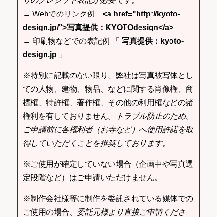
りのクレジット表記が必要です。
→ Webでのリンク例
<a href="http://kyoto-
design.jp/">写真提供：KYOTOdesign</a>
→ 印刷物などでの表記例 「
写真提供：kyoto-
design.jp
」
※特別に記載のない限り、弊社は写真被写体とし
ての人物、建物、物品、などに関する肖像権、商
標権、特許権、著作権、その他の利用権などの諸
権利を有しておりません。
トラブル防止のため、
ご申請前に各権利者（お寺など）へ使用許諾を取
得していただくことを推奨しております。
※ご使用が確定していない場合（企画中や写真選
定段階など）はご申請いただけません。
※制作会社様等に制作を委託されている媒体での
ご使用の場合、
委託元様より直接ご申請くださ