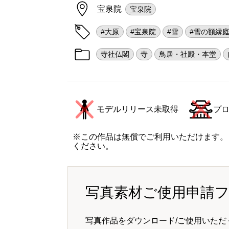
宝泉院
宝泉院
#大原
#宝泉院
#雪
#雪の額縁
寺社仏閣
寺
鳥居・社殿・本堂
モデルリリース未取得
プ
※この作品は無償でご利用いただけます。
ください。
写真素材ご使用申請
写真作品をダウンロード/ご使用いただ