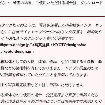
ださい。審査の結果、ご使用いただける場合は、ダウンロード
bカタログなどのように、写真を使用した印刷物をインターネッ
含む）には当サイトトップページへのリンク設置を、印刷物や
イトURL入りのクレジット表記が必要です。
tp://kyoto-design.jp/">写真提供：KYOTOdesign</a>
yoto-design.jp
」
真被写体としての人物、建物、物品、などに関する肖像権、商
用権などの諸権利を有しておりません。
トラブル防止のため、
使用許諾を取得していただくことを推奨しております。
画中や写真選定段階など）はご申請いただけません。
いる媒体でのご使用の場合、
委託元様より直接ご申請くださ
広告代理店様等からのご申請については無条件で非承認となり