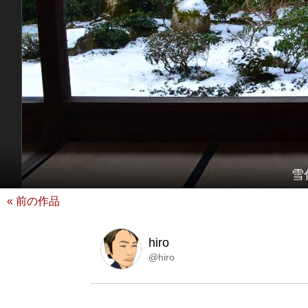
雪
« 前の作品
hiro
@hiro