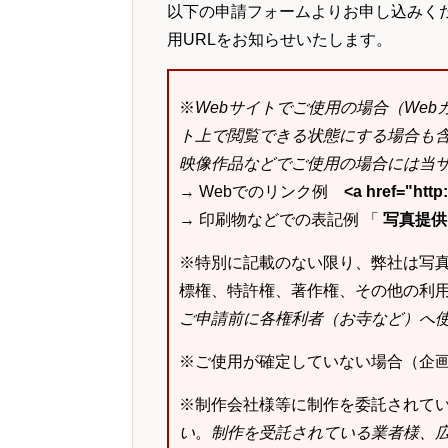
以下の申請フォームよりお申し込みく
用URLをお知らせいたします。
※
Webサイトでご使用の場合（We
ト上で閲覧できる状態にする場合も
映像作品などでご使用の場合には当サ
→ Webでのリンク例
<a href="ht
→ 印刷物などでの表記例 「
写真提供：k
※特別に記載のない限り、弊社は写
標権、特許権、著作権、その他の利
ご申請前に各権利者（お寺など）へ
※ご使用が確定していない場合（企
※制作会社様等に制作を委託されて
い
。
制作を受託されている業者様、