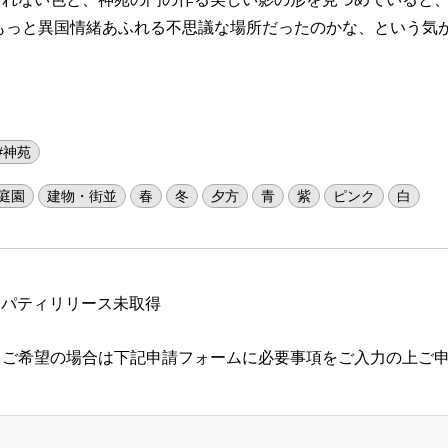
、もっと異国情緒あふれる不思議な場所だったのかな、という気
#神苑
庭園
建物・街並
春
冬
夕方
青
紫
ピンク
白
ロパティリリース未取得
 ご希望の場合は下記申請フォームに必要事項をご入力の上ご