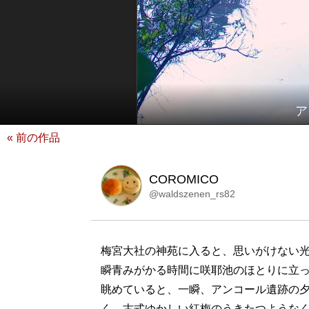
ア
« 前の作品
COROMICO
@waldszenen_rs82
梅宮大社の神苑に入ると、思いがけない光
瞬青みがかる時間に咲耶池のほとりに立
眺めていると、一瞬、アンコール遺跡の夕
く、古式ゆかしい紅梅のうきたつような