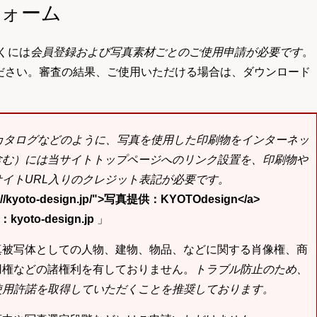
フォーム
くには
会員登録および写真素材ごとのご使用申請が必要です
。
ださい。審査の結果、ご使用いただける場合は、ダウンロード
bカタログなどのように、写真を使用した印刷物をインターネッ
含む）には当サイトトップページへのリンク設置を、印刷物や
イトURL入りのクレジット表記が必要です。
tp://kyoto-design.jp/">写真提供：KYOTOdesign</a>
yoto-design.jp
」
真被写体としての人物、建物、物品、などに関する肖像権、商
用権などの諸権利を有しておりません。
トラブル防止のため、
使用許諾を取得していただくことを推奨しております。