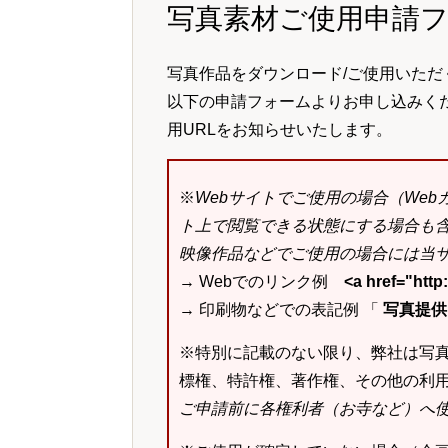
写真素材ご使用申請
写真作品をダウンロード/ご使用いただ
以下の申請フォームよりお申し込みく
用URLをお知らせいたします。
※
Webサイトでご使用の場合（We
ト上で閲覧できる状態にする場合も
映像作品などでご使用の場合には当サ
→ Webでのリンク例
<a href="ht
→ 印刷物などでの表記例 「
写真提供：k
※特別に記載のない限り、弊社は写
標権、特許権、著作権、その他の利
ご申請前に各権利者（お寺など）へ