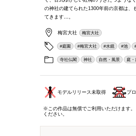
の神社の建てられた1300年前の京都は
てきます…。
梅宮大社
梅宮大社
#庭園
#梅宮大社
#水鏡
#池
寺社仏閣
神社
自然・風景
庭・
モデルリリース未取得
プ
※この作品は無償でご利用いただけます。
ください。