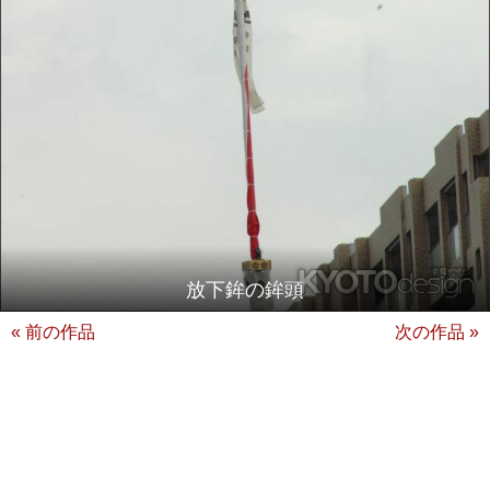
放下鉾の鉾頭
« 前の作品
次の作品 »