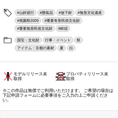
#山鉾巡行
#懸装品
#放下鉾
#無形文化遺産
#祇園祭2009
#重要有形民俗文化財
#重要無形民俗文化財
#鉾頭
国宝・文化財
行事・イベント
祭
アイテム・京都の素材
夏
白
モデルリリース未
プロパティリリース未
取得
取得
※この作品は無償でご利用いただけます。 ご希望の場合は
下記申請フォームに必要事項をご入力の上ご申請くださ
い。