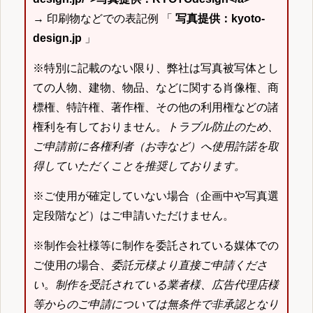
→ 印刷物などでの表記例 「
写真提供：kyoto-
design.jp
」
※特別に記載のない限り、弊社は写真被写体とし
ての人物、建物、物品、などに関する肖像権、商
標権、特許権、著作権、その他の利用権などの諸
権利を有しておりません。
トラブル防止のため、
ご申請前に各権利者（お寺など）へ使用許諾を取
得していただくことを推奨しております。
※ご使用が確定していない場合（企画中や写真選
定段階など）はご申請いただけません。
※制作会社様等に制作を委託されている媒体での
ご使用の場合、
委託元様より直接ご申請くださ
い
。
制作を受託されている業者様、広告代理店様
等からのご申請については無条件で非承認となり