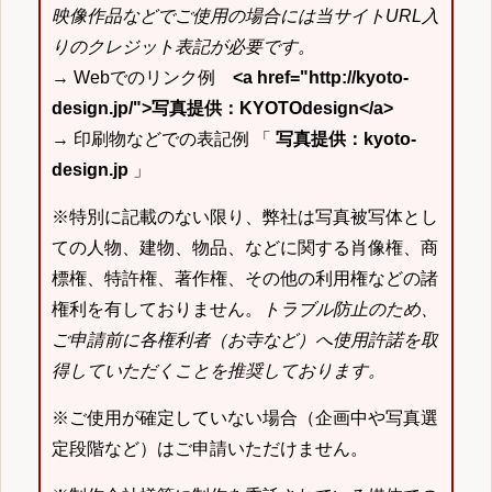
映像作品などでご使用の場合には当サイトURL入
りのクレジット表記が必要です。
→ Webでのリンク例
<a href="http://kyoto-
design.jp/">写真提供：KYOTOdesign</a>
→ 印刷物などでの表記例 「
写真提供：kyoto-
design.jp
」
※特別に記載のない限り、弊社は写真被写体とし
ての人物、建物、物品、などに関する肖像権、商
標権、特許権、著作権、その他の利用権などの諸
権利を有しておりません。
トラブル防止のため、
ご申請前に各権利者（お寺など）へ使用許諾を取
得していただくことを推奨しております。
※ご使用が確定していない場合（企画中や写真選
定段階など）はご申請いただけません。