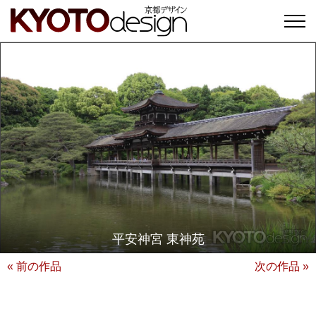
平安神宮 東神苑
« 前の作品
次の作品 »