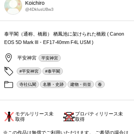
Koichiro
@4DkIusUBw3
泰平閣（通称、橋殿） 栖鳳池に架けられた橋殿 ( Canon
EOS 5D Mark III・EF17-40mm F4L USM )
平安神宮
平安神宮
#平安神宮
#泰平閣
寺社仏閣
名勝・史跡
建物・街並
春
モデルリリース未
プロパティリリース未
取得
取得
※この作品は無償でご利用いただけます。 ご希望の場合は