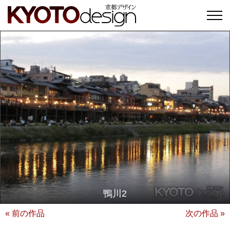
鴨川2
« 前の作品
次の作品 »