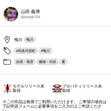
山田 義博
@badqb704
鴨川
鴨川
#四条河原町
#鴨川
自然・風景
建物・街並
夏
モデルリリース未
プロパティリリース未
取得
取得
※この作品は無償でご利用いただけます。 ご希望の場合は
下記申請フォームに必要事項をご入力の上ご申請くださ
い。