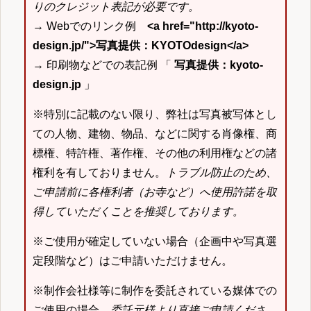
りのクレジット表記が必要です。
→ Webでのリンク例
<a href="http://kyoto-
design.jp/">写真提供：KYOTOdesign</a>
→ 印刷物などでの表記例 「
写真提供：kyoto-
design.jp
」
※特別に記載のない限り、弊社は写真被写体とし
ての人物、建物、物品、などに関する肖像権、商
標権、特許権、著作権、その他の利用権などの諸
権利を有しておりません。
トラブル防止のため、
ご申請前に各権利者（お寺など）へ使用許諾を取
得していただくことを推奨しております。
※ご使用が確定していない場合（企画中や写真選
定段階など）はご申請いただけません。
※制作会社様等に制作を委託されている媒体での
ご使用の場合、
委託元様より直接ご申請くださ