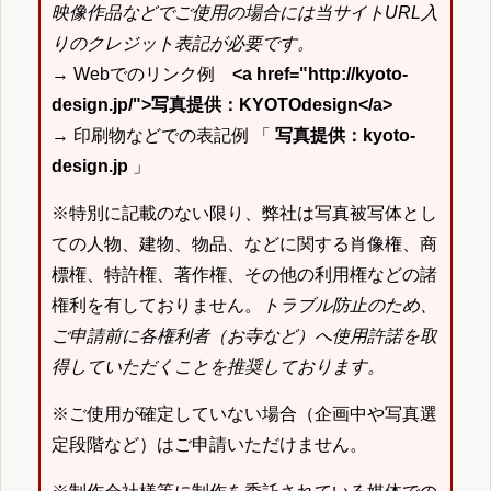
映像作品などでご使用の場合には当サイトURL入
りのクレジット表記が必要です。
→ Webでのリンク例
<a href="http://kyoto-
design.jp/">写真提供：KYOTOdesign</a>
→ 印刷物などでの表記例 「
写真提供：kyoto-
design.jp
」
※特別に記載のない限り、弊社は写真被写体とし
ての人物、建物、物品、などに関する肖像権、商
標権、特許権、著作権、その他の利用権などの諸
権利を有しておりません。
トラブル防止のため、
ご申請前に各権利者（お寺など）へ使用許諾を取
得していただくことを推奨しております。
※ご使用が確定していない場合（企画中や写真選
定段階など）はご申請いただけません。