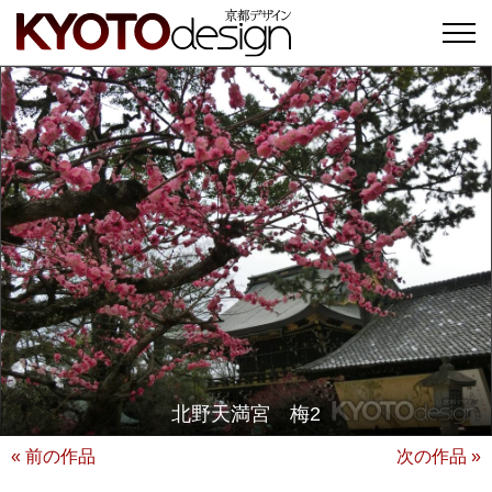
北野天満宮 梅2
« 前の作品
次の作品 »