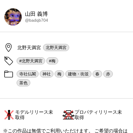
山田 義博
@badqb704
北野天満宮
北野天満宮
#北野天満宮
#梅
寺社仏閣
神社
梅
建物・街並
春
赤
茶色
モデルリリース未
プロパティリリース未
取得
取得
※この作品は無償でご利用いただけます。 ご希望の場合は