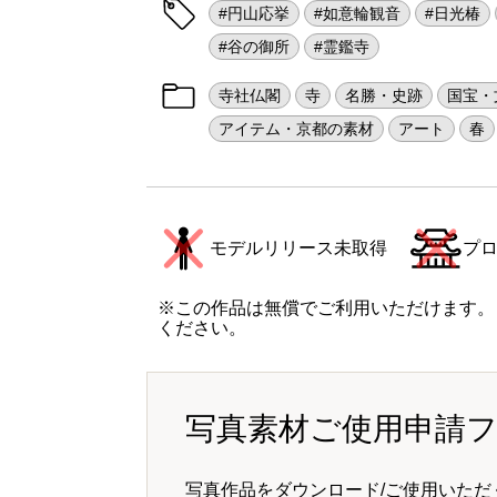
#円山応挙
#如意輪観音
#日光椿
#谷の御所
#霊鑑寺
寺社仏閣
寺
名勝・史跡
国宝・
アイテム・京都の素材
アート
春
モデルリリース未取得
プ
※この作品は無償でご利用いただけます。
ください。
写真素材ご使用申請
写真作品をダウンロード/ご使用いただ