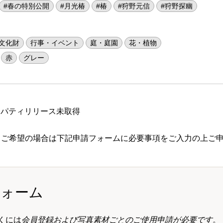
#春の特別公開
#月光椿
#椿
#狩野元信
#狩野探幽
文化財
行事・イベント
庭・庭園
花・植物
赤
グレー
ロパティリリース未取得
 ご希望の場合は下記申請フォームに必要事項をご入力の上ご
フォーム
くには
会員登録および写真素材ごとのご使用申請が必要です
。