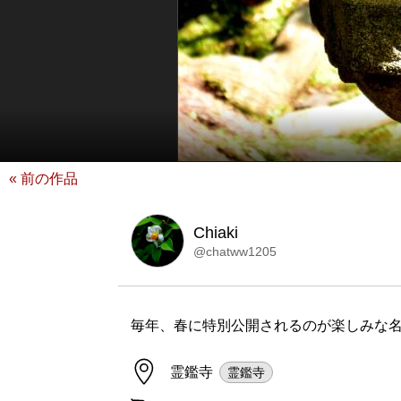
« 前の作品
Chiaki
@chatww1205
毎年、春に特別公開されるのが楽しみな
霊鑑寺
霊鑑寺