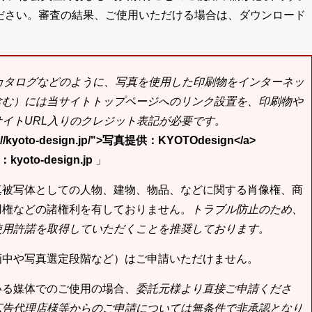
ださい。審査の結果、ご使用いただける場合は、ダウンロード
bカタログなどのように、写真を使用した印刷物をインターネッ
含む）には当サイトトップページへのリンク設置を、印刷物や
イトURL入りのクレジット表記が必要です。
tp://kyoto-design.jp/">写真提供：KYOTOdesign</a>
yoto-design.jp
」
真被写体としての人物、建物、物品、などに関する肖像権、商
用権などの諸権利を有しておりません。
トラブル防止のため、
使用許諾を取得していただくことを推奨しております。
画中や写真選定段階など）はご申請いただけません。
いる媒体でのご使用の場合、
委託元様より直接ご申請くださ
広告代理店様等からのご申請については無条件で非承認となり