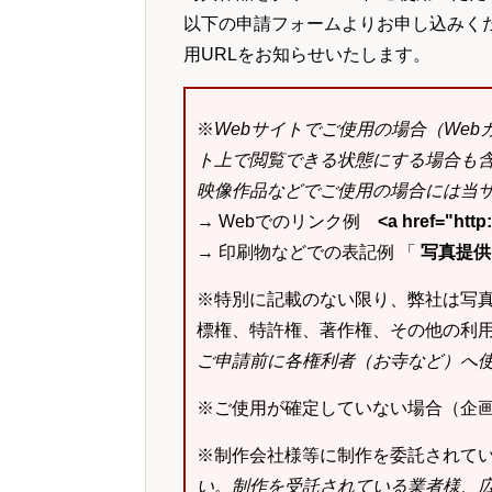
以下の申請フォームよりお申し込みく
用URLをお知らせいたします。
※
Webサイトでご使用の場合（We
ト上で閲覧できる状態にする場合も
映像作品などでご使用の場合には当サ
→ Webでのリンク例
<a href="ht
→ 印刷物などでの表記例 「
写真提供：k
※特別に記載のない限り、弊社は写
標権、特許権、著作権、その他の利
ご申請前に各権利者（お寺など）へ
※ご使用が確定していない場合（企
※制作会社様等に制作を委託されて
い
。
制作を受託されている業者様、