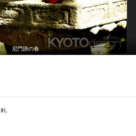
尼門跡の春
名刹。